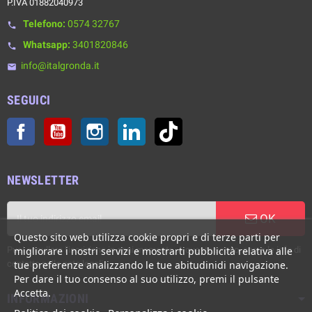
P.IVA 01882040973
Telefono:
0574 32767
phone
Whatsapp:
3401820846
phone
info@italgronda.it
email
SEGUICI
Facebook
YouTube
Instagram
LinkedIn
TikTok
NEWSLETTER
OK
Questo sito web utilizza cookie propri e di terze parti per
migliorare i nostri servizi e mostrarti pubblicità relativa alle
Puoi annullare l'iscrizione in ogni momento. A questo scopo, cerca le info di
tue preferenze analizzando le tue abitudinidi navigazione.
contatto nelle note legali.
Per dare il tuo consenso al suo utilizzo, premi il pulsante
Accetta.
INFORMAZIONI