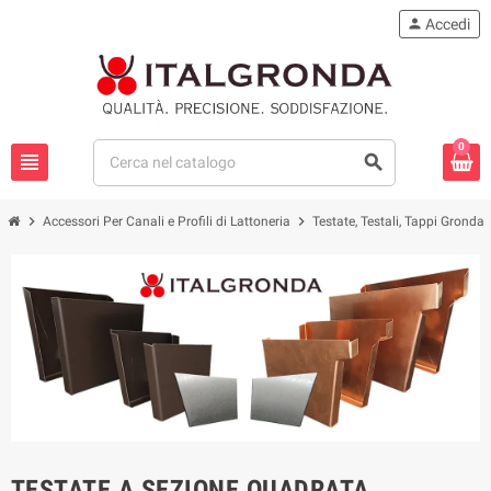
person
Accedi
0
view_headline
search
chevron_right
chevron_right
che
Accessori Per Canali e Profili di Lattoneria
Testate, Testali, Tappi Gronda
TESTATE A SEZIONE QUADRATA