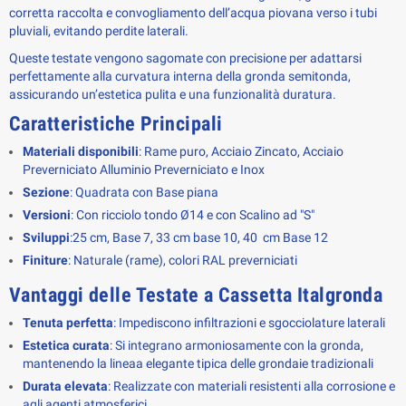
corretta raccolta e convogliamento dell’acqua piovana verso i tubi 
pluviali, evitando perdite laterali.
Queste testate vengono sagomate con precisione per adattarsi 
perfettamente alla curvatura interna della gronda semitonda, 
assicurando un’estetica pulita e una funzionalità duratura.
Caratteristiche Principali
Materiali disponibili
: Rame puro, Acciaio Zincato, Acciaio
Preverniciato Alluminio Preverniciato e Inox
Sezione
: Quadrata con Base piana
Versioni
: Con
ricciolo tondo Ø14 e con Scalino ad "S"
Sviluppi
:25 cm, Base 7, 33 cm base 10, 40 cm Base 12
Finiture
: Naturale (rame), colori RAL preverniciati
Vantaggi delle Testate a Cassetta Italgronda
Tenuta perfetta
: Impediscono infiltrazioni e sgocciolature laterali
Estetica curata
: Si integrano armoniosamente con la gronda,
mantenendo la lineaa elegante tipica delle grondaie tradizionali
Durata elevata
: Realizzate con materiali resistenti alla corrosione e
agli agenti atmosferici