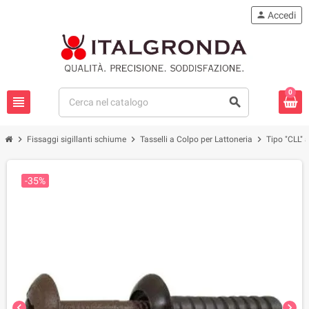
person
Accedi
0
view_headline
search
chevron_right
chevron_right
chevron_right
Fissaggi sigillanti schiume
Tasselli a Colpo per Lattoneria
Tipo "CLL" 
-35%
chevron_left
chevron_right