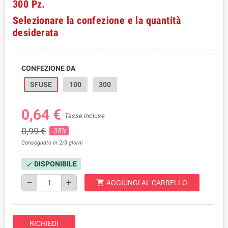
300 Pz.
Selezionare la confezione e la quantità
desiderata
CONFEZIONE DA
SFUSE
100
300
0,64 €
Tasse incluse
0,99 €
-35%
Consegnato in 2/3 giorni
DISPONIBILE
check
shopping_cart
remove
add
AGGIUNGI AL CARRELLO
RICHIEDI