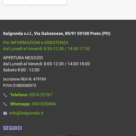
Italgronda s.r.l., Via Galcianese, 89/91 59100 Prato (PO)
Per INFORMAZIONI e ASSISTENZA
dal Lunedì al Venerdì: 8:30-12:30 / 14:30-17:30
APERTURA NEGOZIO
dal Lunedì al Venerdì: 8:00-12:30 / 14:00-18:00
Sabato 8:00 - 12:00
Iscrizione REA N. 479769
P.IVA 01882040973
Telefono:
0574 32767
phone
Whatsapp:
3401820846
phone
info@italgronda.it
email
SEGUICI