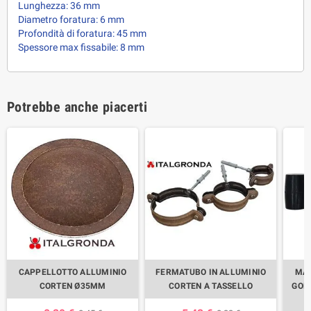
Lunghezza: 36 mm
Diametro foratura: 6 mm
Profondità di foratura: 45 mm
Spessore max fissabile: 8 mm
Potrebbe anche piacerti
CAPPELLOTTO ALLUMINIO
FERMATUBO IN ALLUMINIO
MAR
CORTEN Ø35MM
CORTEN A TASSELLO
GOM