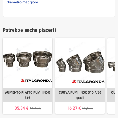
diametro maggiore.
Potrebbe anche piacerti
AUMENTO PIATTO FUMI INOX
CURVA FUMI INOX 316 A 30
CUR
316
gradi
35,84 €
16,27 €
65,16 €
29,57 €