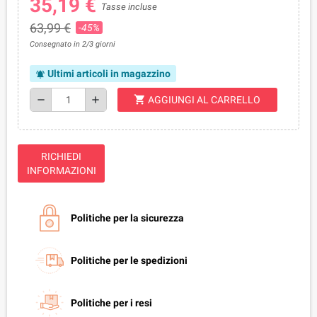
35,19 €
Tasse incluse
63,99 €
-45%
Consegnato in 2/3 giorni
Ultimi articoli in magazzino
notifications_active
shopping_cart
remove
add
AGGIUNGI AL CARRELLO
RICHIEDI
INFORMAZIONI
Politiche per la sicurezza
Politiche per le spedizioni
Politiche per i resi