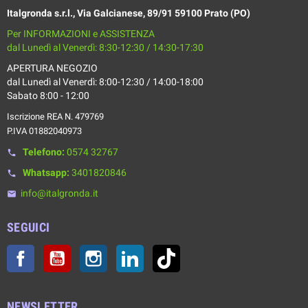
Italgronda s.r.l., Via Galcianese, 89/91 59100 Prato (PO)
Per INFORMAZIONI e ASSISTENZA
dal Lunedì al Venerdì: 8:30-12:30 / 14:30-17:30
APERTURA NEGOZIO
dal Lunedì al Venerdì: 8:00-12:30 / 14:00-18:00
Sabato 8:00 - 12:00
Iscrizione REA N. 479769
P.IVA 01882040973
Telefono:
0574 32767
phone
Whatsapp:
3401820846
phone
info@italgronda.it
email
SEGUICI
Facebook
YouTube
Instagram
LinkedIn
TikTok
NEWSLETTER