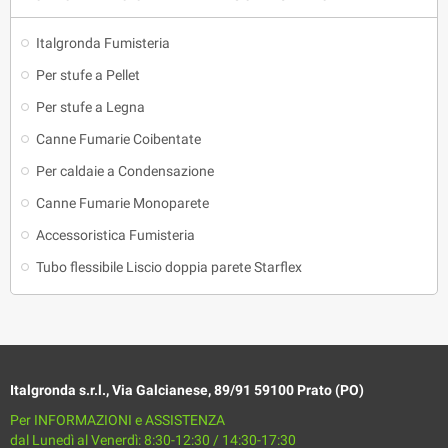
Italgronda Fumisteria
Per stufe a Pellet
Per stufe a Legna
Canne Fumarie Coibentate
Per caldaie a Condensazione
Canne Fumarie Monoparete
Accessoristica Fumisteria
Tubo flessibile Liscio doppia parete Starflex
Italgronda s.r.l., Via Galcianese, 89/91 59100 Prato (PO)
Per INFORMAZIONI e ASSISTENZA
dal Lunedì al Venerdì: 8:30-12:30 / 14:30-17:30