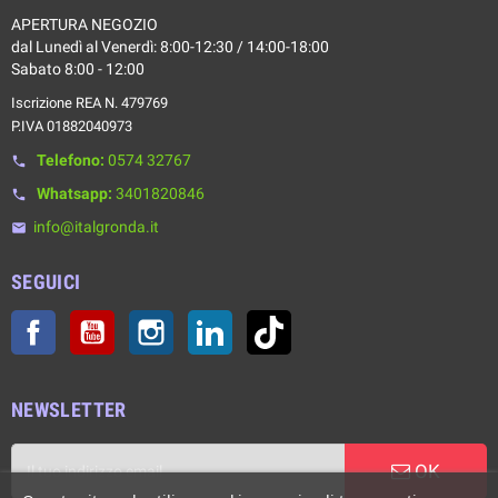
APERTURA NEGOZIO
dal Lunedì al Venerdì: 8:00-12:30 / 14:00-18:00
Sabato 8:00 - 12:00
Iscrizione REA N. 479769
P.IVA 01882040973
Telefono:
0574 32767
phone
Whatsapp:
3401820846
phone
info@italgronda.it
email
SEGUICI
Facebook
YouTube
Instagram
LinkedIn
TikTok
NEWSLETTER
OK