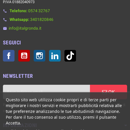
P.IVA 01882040973
Telefono:
0574 32767
phone
Whatsapp:
3401820846
phone
info@italgronda.it
email
SEGUICI
Facebook
YouTube
Instagram
LinkedIn
TikTok
NEWSLETTER
OK
Questo sito web utilizza cookie propri e di terze parti per
Puoi annullare l'iscrizione in ogni momento. A questo scopo, cerca le info di
migliorare i nostri servizi e mostrarti pubblicità relativa alle
contatto nelle note legali.
tue preferenze analizzando le tue abitudinidi navigazione.
Per dare il tuo consenso al suo utilizzo, premi il pulsante
Accetta.
INFORMAZIONI