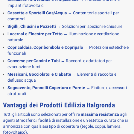
impianti fotovoltaici
Cassette e Sportelli Gas/Acqua
→ Contenitori e sportelli per
contatori
Sigilli, Chiusini e Pozzetti
→ Soluzioni per ispezioni e chiusure
Lucernai e Finestre per Tetto
→ Illuminazione e ventilazione
naturale
Copricaldaia, Copribombola e Copripalo
→ Protezioni estetiche e
funzionali
Converse per Camini e Tubi
→ Raccordi e adattatori per
evacuazione fumi
Messicani, Gocciolatoi e Ciabatte
→ Elementi di raccolta e
deflusso acqua
Segnavento, Pannelli Copertura e Parete
→ Finiture e accessori
strutturali
Vantaggi dei Prodotti Edilizia Italgronda
Tutti gli articoli sono selezionati per offrire 
massima resistenza
 agli 
agenti atmosferici, facilità di installazione e un’estetica curata che si 
armonizza con qualsiasi tipo di copertura (tegole, coppi, lamiera, 
fotovoltaico).