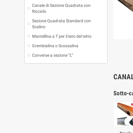
Canale di Sezione Quadrata con
Ricciolo
Sezione Quadrata Standard con
Scalino
Mantellina a T per il lato del tetto
Grembialina o Scossalina
Converse a sezione “L”
CANAL
Sotto-c