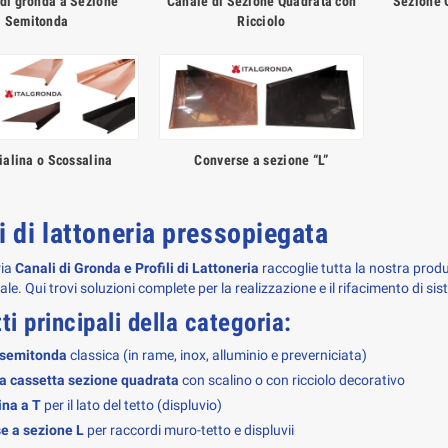
di gronda a Sezione
Canale di Sezione Quadrata con
Sezione 
Semitonda
Ricciolo
alina o Scossalina
Converse a sezione “L”
li di lattoneria pressopiegata
ia 
Canali di Gronda e Profili di Lattoneria
 raccoglie tutta la nostra produ
le. Qui trovi soluzioni complete per la realizzazione e il rifacimento di siste
ti principali della categoria:
 semitonda
classica (in rame, inox, alluminio e preverniciata)
a cassetta sezione quadrata
con scalino o con ricciolo decorativo
ina a T
per il lato del tetto (displuvio)
e a sezione L
per raccordi muro-tetto e displuvii