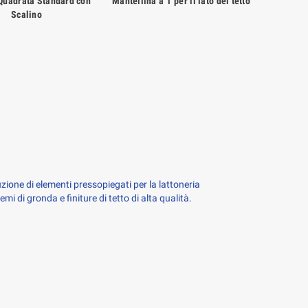
Quadrata Standard con
Mantellina a T per il lato del tetto
Scalino
zione di elementi pressopiegati per la lattoneria 
mi di gronda e finiture di tetto di alta qualità.