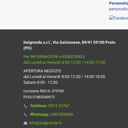
Personali
personaliz
Italgronda s.r.l., Via Galcianese, 89/91 59100 Prato
(PO)
Per INFORMAZIONI e ASSISTENZA
dal Lunedì al Venerdì: 8:30-12:30 / 14:30-17:30
APERTURA NEGOZIO
dal Lunedì al Venerdì: 8:00-12:30 / 14:00-18:00
Sabato 8:00 - 12:00
Iscrizione REA N. 479769
P.IVA 01882040973
Telefono:
0574 32767
phone
Whatsapp:
3401820846
phone
info@italgronda.it
email