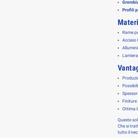
Grembia
Profili 
Materi
Rame p
Acciaio
Allumini
Lamiera 
Vantag
Produzio
Possibil
Spessori
Finiture
Ottima l
Queste solu
Che si trat
tutto il ne