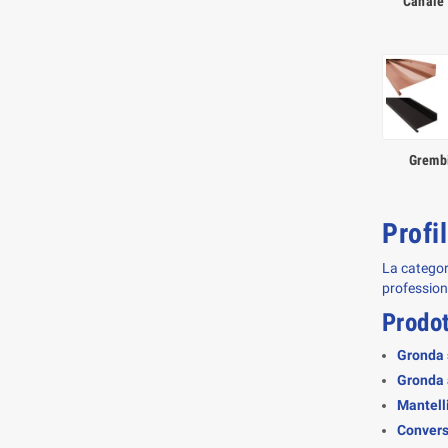
Canale 
Grembi
Profi
La categor
professiona
Prodot
Gronda
Gronda 
Mantell
Convers