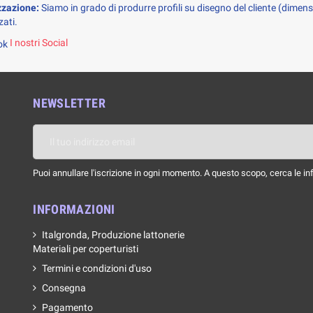
zzazione:
 Siamo in grado di produrre profili su disegno del cliente (dimensi
zati.
I nostri Social
NEWSLETTER
Puoi annullare l'iscrizione in ogni momento. A questo scopo, cerca le info
INFORMAZIONI
Italgronda, Produzione lattonerie
Materiali per coperturisti
Termini e condizioni d'uso
Consegna
Pagamento