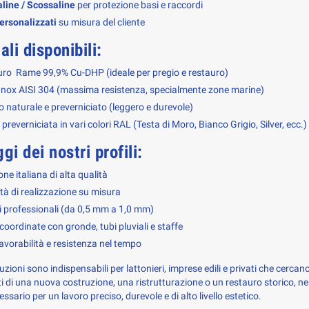
line / Scossaline
per protezione basi e raccordi
personalizzati
su misura del cliente
ali disponibili:
uro
Rame 99,9% Cu-DHP
(ideale per pregio e restauro)
 Inox AISI 304 (massima resistenza, specialmente zone marine)
o naturale e preverniciato (leggero e durevole)
preverniciata in vari colori RAL (Testa di Moro, Bianco Grigio, Silver, ecc.)
gi dei nostri profili:
ne italiana di alta qualità
ità di realizzazione su misura
 professionali (da 0,5 mm a 1,0 mm)
 coordinate con gronde, tubi pluviali e staffe
avorabilità e resistenza nel tempo
zioni sono indispensabili per lattonieri, imprese edili e privati che cercano
ti di una nuova costruzione, una ristrutturazione o un restauro storico, ne
cessario per un lavoro preciso, durevole e di alto livello estetico.