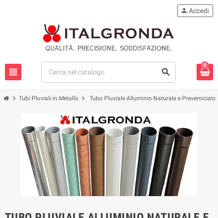
person
Accedi
0
view_headline
search
chevron_right
chevron_right
Tubi Pluviali in Metallo
Tubo Pluviale Alluminio Naturale e Preverniciato
TUBO PLUVIALE ALLUMINIO NATURALE E