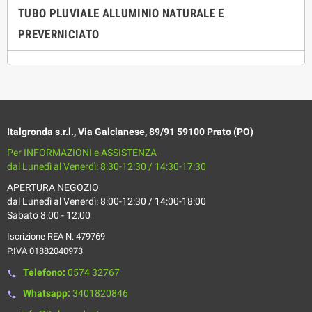
TUBO PLUVIALE ALLUMINIO NATURALE E
PREVERNICIATO
Italgronda s.r.l., Via Galcianese, 89/91 59100 Prato (PO)
Per INFORMAZIONI e ASSISTENZA
dal Lunedì al Venerdì: 8:30-12:30 / 14:30-17:30
APERTURA NEGOZIO
dal Lunedì al Venerdì: 8:00-12:30 / 14:00-18:00
Sabato 8:00 - 12:00
Iscrizione REA N. 479769
P.IVA 01882040973
Telefono:
0574 32767
phone
Whatsapp:
3401820846
phone