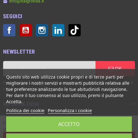
info@italgronda.it
email
SEGUICI
Facebook
YouTube
Instagram
LinkedIn
TikTok
NEWSLETTER
OK
Questo sito web utilizza cookie propri e di terze parti per
migliorare i nostri servizi e mostrarti pubblicità relativa alle
Puoi annullare l'iscrizione in ogni momento. A questo scopo, cerca le info di
tue preferenze analizzando le tue abitudinidi navigazione.
contatto nelle note legali.
Per dare il tuo consenso al suo utilizzo, premi il pulsante
Accetta.
INFORMAZIONI
Politica dei cookie
Personalizza i cookie
ACCETTO
Copyright © Italgronda s.r.l. 2002/2026. Tutti i diritti sono riservati. E'
vietata la riproduzione anche parziale.
Powered by Giotto s.r.l.
L'assistenza live è disponibile dal Lunedì al Venerdì, ore 8:00 - 12:30 /