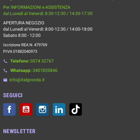
Per INFORMAZIONI e ASSISTENZA
dal Lunedì al Venerdì: 8:30-12:30 / 14:30-17:30
APERTURA NEGOZIO
dal Lunedì al Venerdì: 8:00-12:30 / 14:00-18:00
Sabato 8:00 - 12:00
Iscrizione REA N. 479769
P.IVA 01882040973
Telefono:
0574 32767
phone
Whatsapp:
3401820846
phone
info@italgronda.it
email
SEGUICI
Facebook
YouTube
Instagram
LinkedIn
TikTok
NEWSLETTER