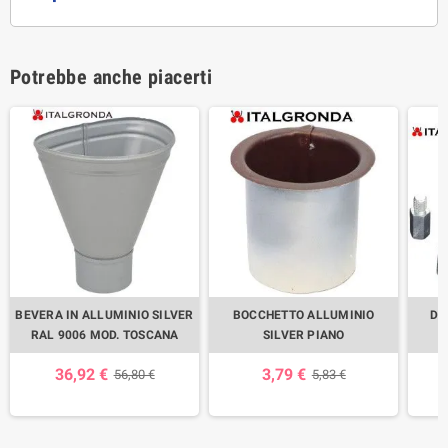
Potrebbe anche piacerti
BEVERA IN ALLUMINIO SILVER
BOCCHETTO ALLUMINIO
DI
RAL 9006 MOD. TOSCANA
SILVER PIANO
36,92 €
3,79 €
56,80 €
5,83 €