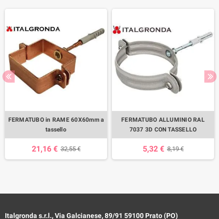
FERMATUBO in RAME 60X60mm a
FERMATUBO ALLUMINIO RAL
tassello
7037 3D CON TASSELLO
21,16 €
5,32 €
32,55 €
8,19 €
Italgronda s.r.l., Via Galcianese, 89/91 59100 Prato (PO)