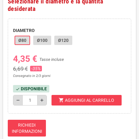
Selezionare il diametro e la quantità
desiderata
DIAMETRO
Ø80
Ø100
Ø120
4,35 €
Tasse incluse
6,69 €
-35%
Consegnato in 2/3 giorni
DISPONIBILE
check
shopping_cart
remove
add
AGGIUNGI AL CARRELLO
RICHIEDI
INFORMAZIONI