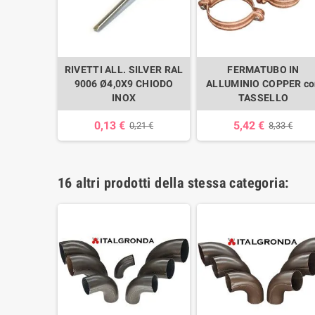
LUMINIO
RIVETTI ALL. SILVER RAL
FERMATUBO IN
OMATO
9006 Ø4,0X9 CHIODO
ALLUMINIO COPPER co
INOX
TASSELLO
83 €
0,13 €
5,42 €
0,21 €
8,33 €
16 altri prodotti della stessa categoria: