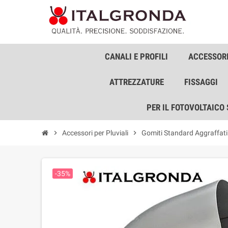
CANALI E PROFILI
ACCESSORI
ATTREZZATURE
FISSAGGI
PER IL FOTOVOLTAICO
chevron_right
Accessori per Pluviali
chevron_right
Gomiti Standard Aggraffati 
-35%