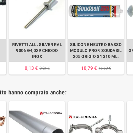
RIVETTI ALL. SILVER RAL
SILICONE NEUTRO BASSO
9006 Ø4,0X9 CHIODO
MODULO PROF. SOUDASIL
G
INOX
205 GRIGIO S1 310 ML.
0,13 €
10,79 €
0,21 €
16,60 €
otto hanno comprato anche: