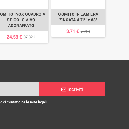
OMITO INOX QUADRO A
GOMITO IN LAMIERA
GOMITO I
SPIGOLO VIVO
ZINCATA A 72° e 88°
88° 
AGGRAFFATO
3,71 €
11,
5,71 €
24,58 €
37,82 €
Iscriviti
 di contatto nelle note legali.