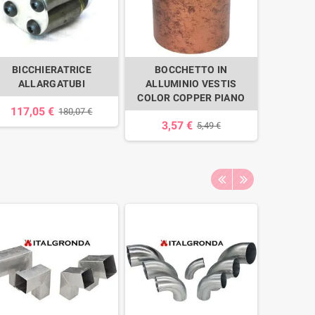
BICCHIERATRICE
BOCCHETTO IN
TASS
ALLARGATUBI
ALLUMINIO VESTIS
AUT
COLOR COPPER PIANO
CAPP
117,05 €
180,07 €
3,57 €
1,
5,49 €