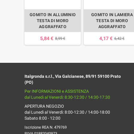
RA VERDE
GOMITO IN ALLUMINIO
GOMITO IN LAMIERA
05 A 72 E
TESTA DI MORO
TESTA DI MORO
FATO
AGGRAFFATO
AGGRAFFATO
5,84 €
4,17 €
59 €
8,99 €
6,42 €
Italgronda s.r.l., Via Galcianese, 89/91 59100 Prato
(PO)
Per INFORMAZIONI e ASSISTENZA
dal Lunedì al Venerdì: 8:30-12:30 / 14:30-17:30
APERTURA NEGOZIO
dal Lunedì al Venerdì: 8:00-12:30 / 14:00-18:00
Sabato 8:00 - 12:00
Iscrizione REA N. 479769
P.IVA 01882040973