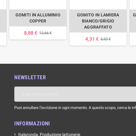
GOMITI IN ALLUMINIO
GOMITO IN LAMIERA
G
COPPER
BIANCO/GRIGIO
AGGRAFFATO
8,88 €
13,66 €
4,31 €
6,62 €
NEWSLETTER
Puoi annullare l'iscrizione in ogni momento. A questo scopo, cerca le info
INFORMAZIONI
Italgronda, Produzione lattonerie