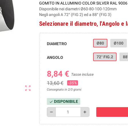
GOMITO IN ALLUMINIO COLOR SILVER RAL 900
Disponibile nei diametri Ø60-80-100-120mm
Negli angoli A 72° (FIG 2) ed a 88° (FIG 3)
Selezionare il diametro, l'Angolo e 
Ø80
Ø100
DIAMETRO
72° FIG.2
88
ANGOLO
8,84 €
Tasse incluse
13,60 €
-35%
zoom_out_map
Consegnato in 2/3 giorni
DISPONIBILE
check
remove
add