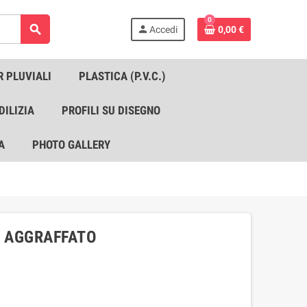
0
search
person
Accedi
0,00 €
R PLUVIALI
PLASTICA (P.V.C.)
DILIZIA
PROFILI SU DISEGNO
A
PHOTO GALLERY
R AGGRAFFATO