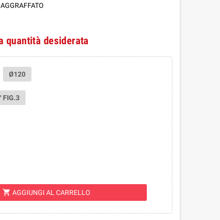
6 AGGRAFFATO
la quantità desiderata
Ø120
° FIG.3
shopping_cart
AGGIUNGI AL CARRELLO