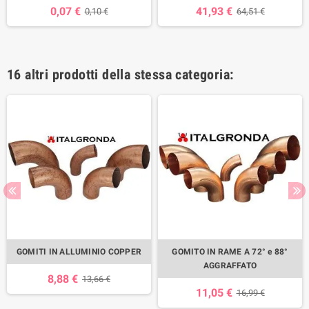
0,07 €
41,93 €
0,10 €
64,51 €
16 altri prodotti della stessa categoria:
GOMITI IN ALLUMINIO COPPER
GOMITO IN RAME A 72° e 88°
AGGRAFFATO
8,88 €
13,66 €
11,05 €
16,99 €