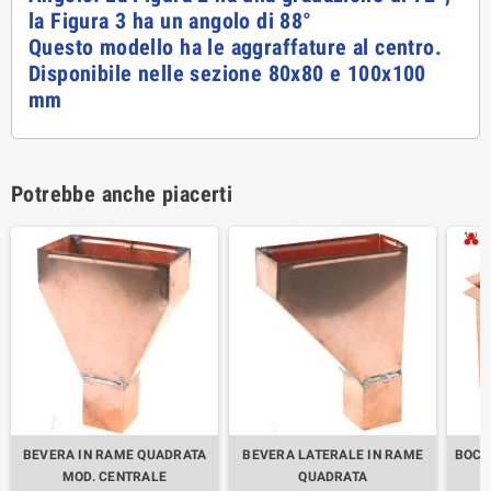
la Figura 3 ha un angolo di 88°
Questo modello ha le aggraffature al centro.
Disponibile nelle sezione 80x80 e 100x100
mm
Potrebbe anche piacerti
BEVERA IN RAME QUADRATA
BEVERA LATERALE IN RAME
BOCC
MOD. CENTRALE
QUADRATA