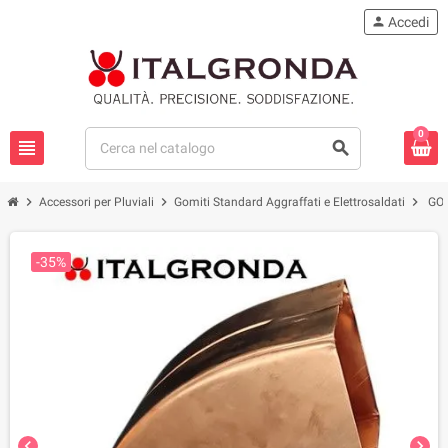
person
Accedi
0
view_headline
search
chevron_right
chevron_right
chevron_right
Accessori per Pluviali
Gomiti Standard Aggraffati e Elettrosaldati
GO
-35%
chevron_left
chevron_right