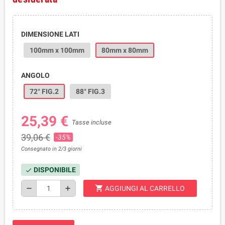
DIMENSIONE LATI
100mm x 100mm
80mm x 80mm
ANGOLO
72° FIG.2
88° FIG.3
25,39 €
Tasse incluse
39,06 €
-35%
Consegnato in 2/3 giorni
DISPONIBILE
check
shopping_cart
remove
add
AGGIUNGI AL CARRELLO