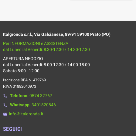
Italgronda s.r.l., Via Galcianese, 89/91 59100 Prato (PO)
Per INFORMAZIONI e ASSISTENZA
dal Lunedì al Venerdì: 8:30-12:30 / 14:30-17:30
APERTURA NEGOZIO
dal Lunedì al Venerdì: 8:00-12:30 / 14:00-18:00
Sabato 8:00 - 12:00
Iscrizione REA N. 479769
P.IVA 01882040973
Telefono:
0574 32767
phone
Whatsapp:
3401820846
phone
info@italgronda.it
email
SEGUICI