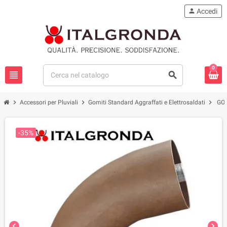
person
Accedi
0
view_headline
search
chevron_right
chevron_right
chevron_right
Accessori per Pluviali
Gomiti Standard Aggraffati e Elettrosaldati
GOM
-35%
chevron_left
chevron_right