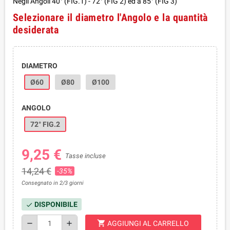
Negli Angoli 40° (FIG.1) - 72° (FIG 2) ed a 85° (FIG 3)
Selezionare il diametro l'Angolo e la quantità
desiderata
DIAMETRO
Ø60
Ø80
Ø100
ANGOLO
72° FIG.2
9,25 €
Tasse incluse
14,24 €
-35%
Consegnato in 2/3 giorni
DISPONIBILE
check
shopping_cart
remove
add
AGGIUNGI AL CARRELLO