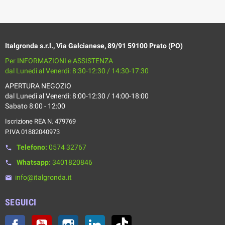
Italgronda s.r.l., Via Galcianese, 89/91 59100 Prato (PO)
Per INFORMAZIONI e ASSISTENZA
dal Lunedì al Venerdì: 8:30-12:30 / 14:30-17:30
APERTURA NEGOZIO
dal Lunedì al Venerdì: 8:00-12:30 / 14:00-18:00
Sabato 8:00 - 12:00
Iscrizione REA N. 479769
P.IVA 01882040973
Telefono:
0574 32767
phone
Whatsapp:
3401820846
phone
info@italgronda.it
email
SEGUICI
Facebook
YouTube
Instagram
LinkedIn
TikTok