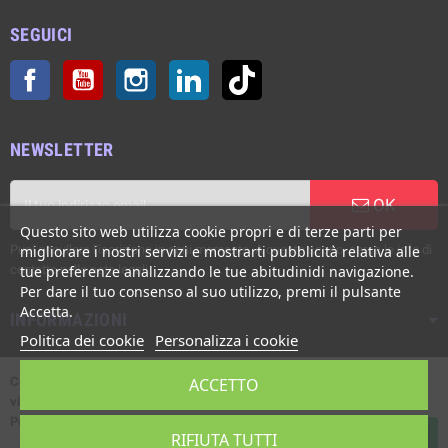
SEGUICI
Facebook
YouTube
Instagram
LinkedIn
TikTok
NEWSLETTER
OK
Questo sito web utilizza cookie propri e di terze parti per
Puoi annullare l'iscrizione in ogni momento. A questo scopo, cerca le info di
migliorare i nostri servizi e mostrarti pubblicità relativa alle
contatto nelle note legali.
tue preferenze analizzando le tue abitudinidi navigazione.
Per dare il tuo consenso al suo utilizzo, premi il pulsante
Accetta.
INFORMAZIONI
Politica dei cookie
Personalizza i cookie
Copyright © Italgronda s.r.l. 2002/2026. Tutti i diritti sono riservati. E'
ACCETTO
vietata la riproduzione anche parziale.
Powered by Giotto s.r.l.
RIFIUTA TUTTI
Contattaci su Whatsapp!