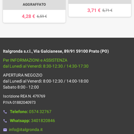
AGGRAFFATO
3,71 €
5,71 €
4,28 €
6,59 €
Italgronda s.r.l., Via Galcianese, 89/91 59100 Prato (PO)
Per INFORMAZIONI e ASSISTENZA
dal Lunedì al Venerdì: 8:30-12:30 / 14:30-17:30
APERTURA NEGOZIO
dal Lunedì al Venerdì: 8:00-12:30 / 14:00-18:00
Sabato 8:00 - 12:00
Iscrizione REA N. 479769
P.IVA 01882040973
Telefono:
0574 32767
phone
Whatsapp:
3401820846
phone
info@italgronda.it
email