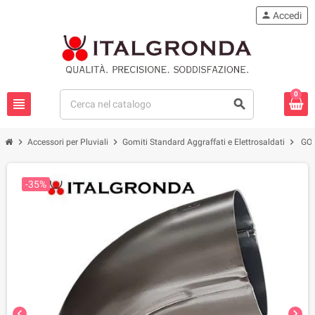
person
Accedi
0
view_headline
search
chevron_right
chevron_right
chevron_right
Accessori per Pluviali
Gomiti Standard Aggraffati e Elettrosaldati
GOM
-35%
chevron_left
chevron_right