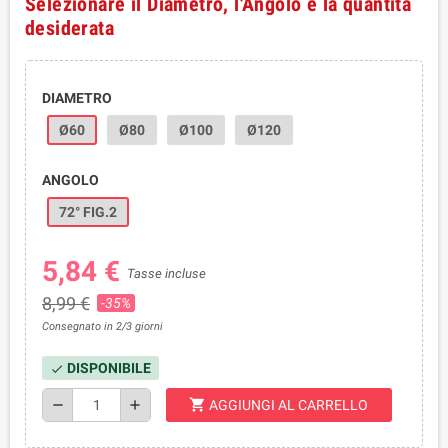
Selezionare il Diametro, l'Angolo e la quantità
desiderata
DIAMETRO
Ø60
Ø80
Ø100
Ø120
ANGOLO
72° FIG.2
5,84 €
Tasse incluse
8,99 €
-35%
Consegnato in 2/3 giorni
DISPONIBILE
check
shopping_cart
remove
add
AGGIUNGI AL CARRELLO