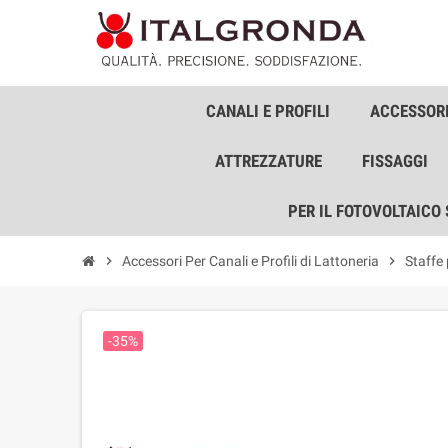
CANALI E PROFILI
ACCESSORI
ATTREZZATURE
FISSAGGI
PER IL FOTOVOLTAICO
chevron_right
Accessori Per Canali e Profili di Lattoneria
chevron_right
Staffe
-35%