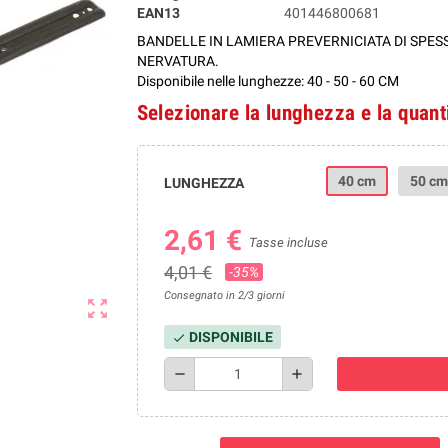
EAN13
401446800681
BANDELLE IN LAMIERA PREVERNICIATA DI SPES
NERVATURA.
Disponibile nelle lunghezze: 40 - 50 - 60 CM
Selezionare la lunghezza e la quant
40 cm
50 cm
LUNGHEZZA
2,61 €
Tasse incluse
4,01 €
-35%
Consegnato in 2/3 giorni
zoom_out_map
DISPONIBILE
check
remove
add