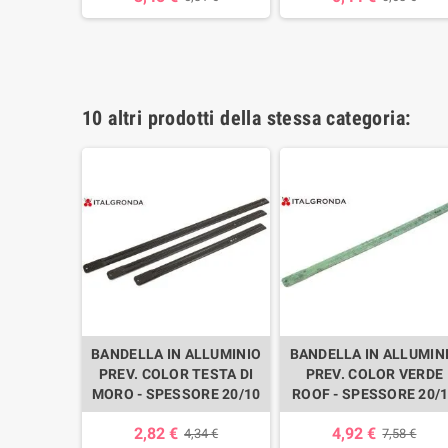
,45 €
10 altri prodotti della stessa categoria:
RAME -
BANDELLA IN ALLUMINIO
BANDELLA IN ALLUMIN
40/10
PREV. COLOR TESTA DI
PREV. COLOR VERDE
MORO - SPESSORE 20/10
ROOF - SPESSORE 20/
,12 €
2,82 €
4,92 €
4,34 €
7,58 €