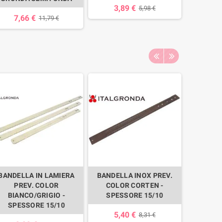
3,89 €
5,98 €
7,66 €
11,79 €
BANDELLA IN LAMIERA
BANDELLA INOX PREV.
BANDEL
PREV. COLOR
COLOR CORTEN -
PREV.
BIANCO/GRIGIO -
SPESSORE 15/10
SIENA - 
SPESSORE 15/10
5,40 €
2,
8,31 €