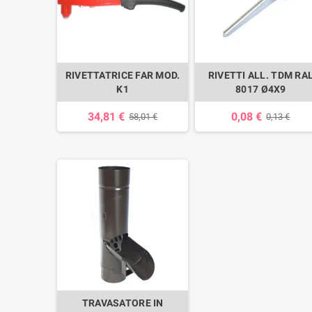
RIVETTATRICE FAR MOD.
RIVETTI ALL. TDM RA
K1
8017 Ø4X9
34,81 €
0,08 €
58,01 €
0,13 €
TRAVASATORE IN