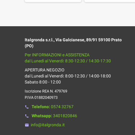
Italgronda s.r.l., Via Galcianese, 89/91 59100 Prato
(PO)
Per INFORMAZIONI e ASSISTENZA
dal Lunedì al Venerdì: 8:30-12:30 / 14:30-17:30
APERTURA NEGOZIO
dal Lunedì al Venerdì: 8:00-12:30 / 14:00-18:00
Sabato 8:00 - 12:00
Iscrizione REA N. 479769
P.IVA 01882040973
Telefono:
0574 32767
phone
Whatsapp:
3401820846
phone
info@italgronda.it
email