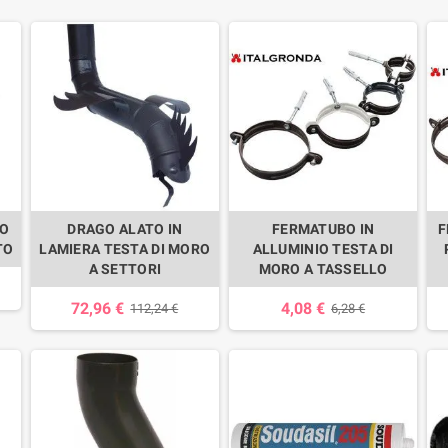
IO
DRAGO ALATO IN
FERMATUBO IN
F
TO
LAMIERA TESTA DI MORO
ALLUMINIO TESTA DI
A SETTORI
MORO A TASSELLO
72,96 €
4,08 €
112,24 €
6,28 €