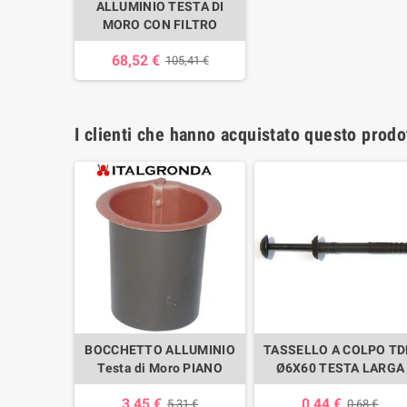
ALLUMINIO TESTA DI
MORO CON FILTRO
68,52 €
105,41 €
I clienti che hanno acquistato questo prod
ABILE DA
BOCCHETTO ALLUMINIO
TASSELLO A COLPO T
X TONDA
Testa di Moro PIANO
Ø6X60 TESTA LARGA
3,45 €
0,44 €
5,31 €
0,68 €