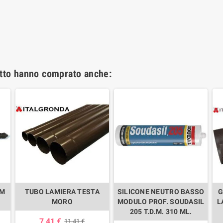
otto hanno comprato anche:
DM
TUBO LAMIERA TESTA
SILICONE NEUTRO BASSO
G
MORO
MODULO PROF. SOUDASIL
L
205 T.D.M. 310 ML.
7,41 €
11,41 €