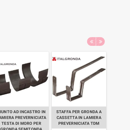
IUNTO AD INCASTRO IN
STAFFA PER GRONDA A
LAMIERA
AMIERA PREVERNICIATA
CASSETTA IN LAMIERA
TDM 
TESTA DI MORO PER
PREVERNICIATA TDM
6,7
GRONDA SEMITONDA