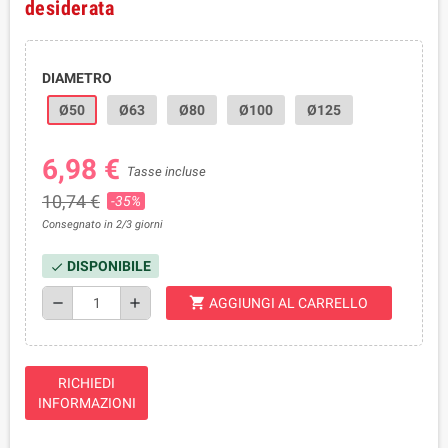
desiderata
DIAMETRO
Ø50
Ø63
Ø80
Ø100
Ø125
6,98 €
Tasse incluse
10,74 €
-35%
Consegnato in 2/3 giorni
DISPONIBILE
check
shopping_cart
remove
add
AGGIUNGI AL CARRELLO
RICHIEDI
INFORMAZIONI