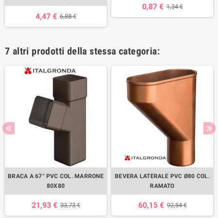
0,87 €
1,34 €
4,47 €
6,88 €
7 altri prodotti della stessa categoria:
BRACA A 67° PVC COL. MARRONE
BEVERA LATERALE PVC Ø80 COL.
80X80
RAMATO
21,93 €
60,15 €
33,73 €
92,54 €