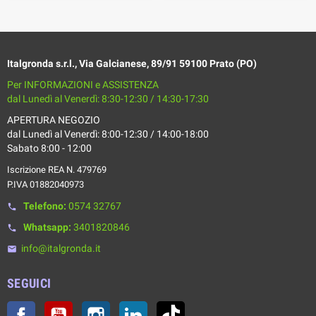
Italgronda s.r.l., Via Galcianese, 89/91 59100 Prato (PO)
Per INFORMAZIONI e ASSISTENZA
dal Lunedì al Venerdì: 8:30-12:30 / 14:30-17:30
APERTURA NEGOZIO
dal Lunedì al Venerdì: 8:00-12:30 / 14:00-18:00
Sabato 8:00 - 12:00
Iscrizione REA N. 479769
P.IVA 01882040973
Telefono:
0574 32767
phone
Whatsapp:
3401820846
phone
info@italgronda.it
email
SEGUICI
Facebook
YouTube
Instagram
LinkedIn
TikTok