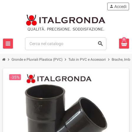
person
Accedi
0
view_headline
search
chevron_right
chevron_right
chevron_right
Gronde e Pluviali Plastica (PVC)
Tubi in PVC e Accessori
Brache, Imbu
-35%