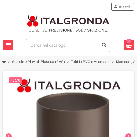
person
Accedi
0
view_headline
search
chevron_right
chevron_right
chevron_right
Gronde e Pluviali Plastica (PVC)
Tubi in PVC e Accessori
Manicotti, Ad
-35%
chevron_left
chevron_right