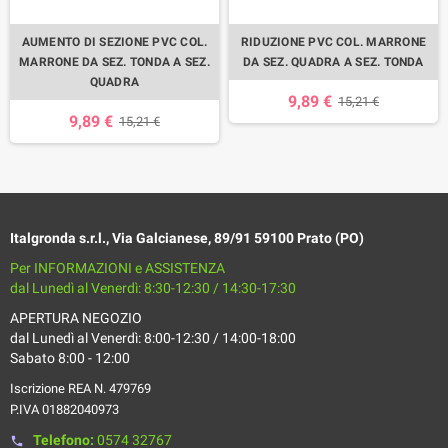
AUMENTO DI SEZIONE PVC COL.
RIDUZIONE PVC COL. MARRONE
MARRONE DA SEZ. TONDA A SEZ.
DA SEZ. QUADRA A SEZ. TONDA
QUADRA
9,89 €
15,21 €
9,89 €
15,21 €
Italgronda s.r.l., Via Galcianese, 89/91 59100 Prato (PO)
Per INFORMAZIONI e ASSISTENZA
dal Lunedì al Venerdì: 8:30-12:30 / 14:30-17:30
APERTURA NEGOZIO
dal Lunedì al Venerdì: 8:00-12:30 / 14:00-18:00
Sabato 8:00 - 12:00
Iscrizione REA N. 479769
P.IVA 01882040973
Telefono:
0574 32767
phone