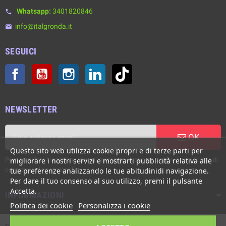
Whatsapp:
3401820846
phone
info@italgronda.it
email
SEGUICI
Facebook
YouTube
Instagram
LinkedIn
TikTok
NEWSLETTER
OK
Questo sito web utilizza cookie propri e di terze parti per
Puoi annullare l'iscrizione in ogni momento. A questo scopo, cerca le info di
migliorare i nostri servizi e mostrarti pubblicità relativa alle
contatto nelle note legali.
tue preferenze analizzando le tue abitudinidi navigazione.
Per dare il tuo consenso al suo utilizzo, premi il pulsante
Accetta.
INFORMAZIONI
Politica dei cookie
Personalizza i cookie