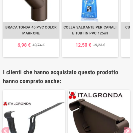
BRACA TONDA 45 PVC COLOR
COLLA SALDANTE PER CANALI
CUR
MARRONE
E TUBI IN PVC 125ml
6,98 €
12,50 €
10,74 €
19,23 €
I clienti che hanno acquistato questo prodotto
hanno comprato anche: