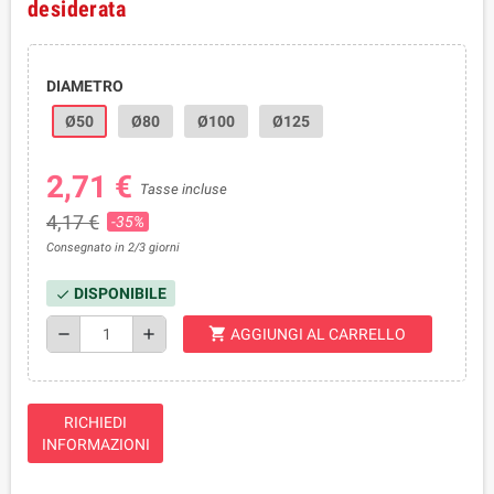
desiderata
DIAMETRO
Ø50
Ø80
Ø100
Ø125
2,71 €
Tasse incluse
4,17 €
-35%
Consegnato in 2/3 giorni
DISPONIBILE
check
shopping_cart
remove
add
AGGIUNGI AL CARRELLO
RICHIEDI
INFORMAZIONI