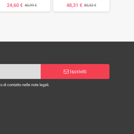
24,60 €
48,31 €
40,99 €
80,52 €
26,
Iscriviti
 di contatto nelle note legali.