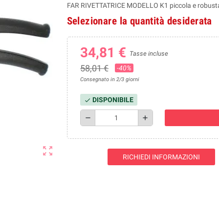
FAR RIVETTATRICE MODELLO K1 piccola e robust
Selezionare la quantità desiderata
34,81 €
Tasse incluse
58,01 €
-40%
Consegnato in 2/3 giorni
DISPONIBILE
check
remove
add
zoom_out_map
RICHIEDI INFORMAZIONI