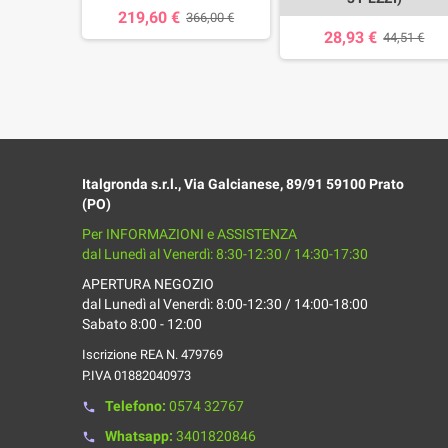
219,60 €
366,00 €
28,93 €
,73 €
44,51 €
Italgronda s.r.l., Via Galcianese, 89/91 59100 Prato
(PO)
Per INFORMAZIONI e ASSISTENZA
dal Lunedì al Venerdì: 8:30-12:30 / 14:30-17:30
APERTURA NEGOZIO
dal Lunedì al Venerdì: 8:00-12:30 / 14:00-18:00
Sabato 8:00 - 12:00
Iscrizione REA N. 479769
P.IVA 01882040973
Telefono:
0574 32767
phone
Whatsapp:
3401820846
phone