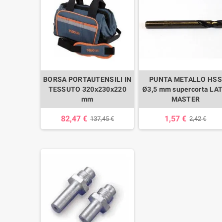
BORSA PORTAUTENSILI IN
PUNTA METALLO HSS
TESSUTO 320x230x220
Ø3,5 mm supercorta LAT
mm
MASTER
82,47 €
1,57 €
137,45 €
2,42 €