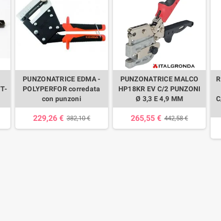
PUNZONATRICE EDMA -
PUNZONATRICE MALCO
R
T-
POLYPERFOR corredata
HP18KR EV C/2 PUNZONI
con punzoni
Ø 3,3 E 4,9 MM
C
229,26 €
265,55 €
382,10 €
442,58 €