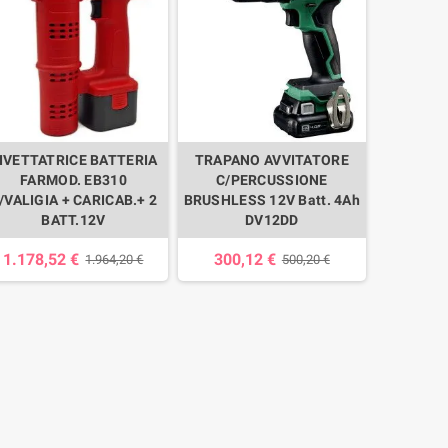
IVETTATRICE BATTERIA
TRAPANO AVVITATORE
FARMOD. EB310
C/PERCUSSIONE
/VALIGIA + CARICAB.+ 2
BRUSHLESS 12V Batt. 4Ah
BATT.12V
DV12DD
1.178,52 €
300,12 €
1.964,20 €
500,20 €