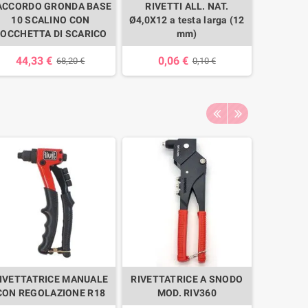
ACCORDO GRONDA BASE
RIVETTI ALL. NAT.
TASSE
10 SCALINO CON
Ø4,0X12 a testa larga (12
Ø6X60 AC
OCCHETTA DI SCARICO
mm)
0,
44,33 €
0,06 €
68,20 €
0,10 €
IVETTATRICE MANUALE
RIVETTATRICE A SNODO
RIVETTA
CON REGOLAZIONE R18
MOD. RIV360
RIVIT mod.
All) 