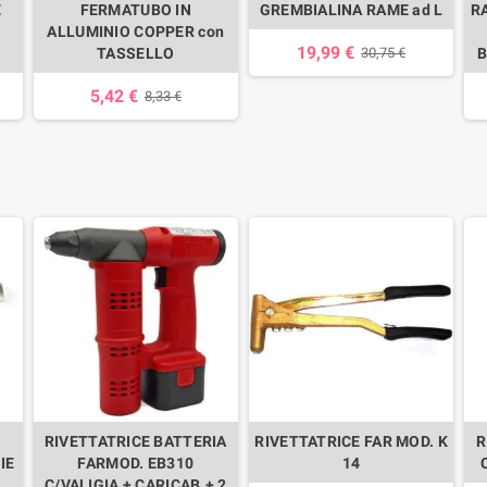
E
FERMATUBO IN
GREMBIALINA RAME ad L
R
ALLUMINIO COPPER con
19,99 €
TASSELLO
30,75 €
B
5,42 €
8,33 €
RIVETTATRICE BATTERIA
RIVETTATRICE FAR MOD. K
R
IE
FARMOD. EB310
14
C/VALIGIA + CARICAB.+ 2