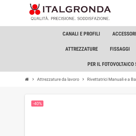
CANALI E PROFILI
ACCESSORI
ATTREZZATURE
FISSAGGI
PER IL FOTOVOLTAICO
chevron_right
Attrezzature da lavoro
chevron_right
Rivettatrici Manuali e a Ba
-40%