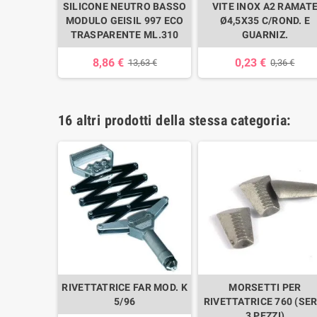
ERVATO
SILICONE NEUTRO BASSO
VITE INOX A2 RAMAT
DIRITTO
MODULO GEISIL 997 ECO
Ø4,5X35 C/ROND. E
TRASPARENTE ML.310
GUARNIZ.
72 €
8,86 €
0,23 €
13,63 €
0,36 €
16 altri prodotti della stessa categoria:
 PER
RIVETTATRICE FAR MOD. K
MORSETTI PER
50 (SERIE
5/96
RIVETTATRICE 760 (SER
)
3 PEZZI)