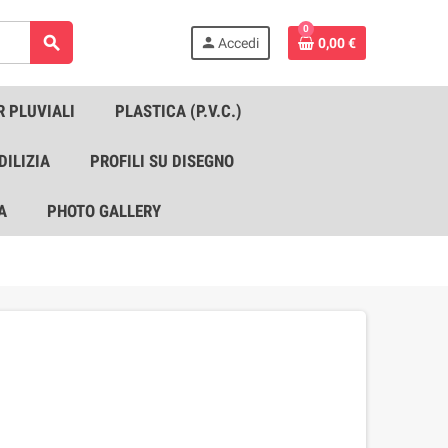
0
search
person
Accedi
0,00 €
R PLUVIALI
PLASTICA (P.V.C.)
DILIZIA
PROFILI SU DISEGNO
A
PHOTO GALLERY