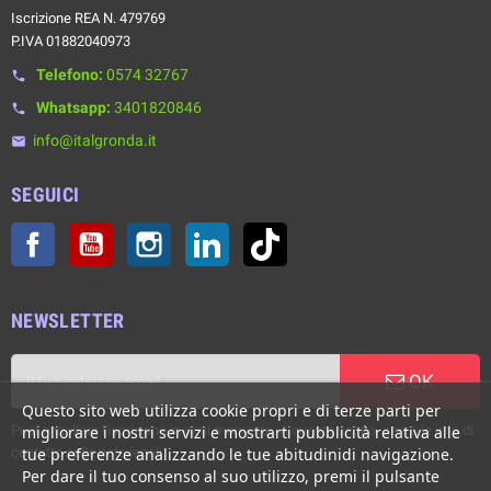
Iscrizione REA N. 479769
P.IVA 01882040973
Telefono:
0574 32767
phone
Whatsapp:
3401820846
phone
info@italgronda.it
email
SEGUICI
Facebook
YouTube
Instagram
LinkedIn
TikTok
NEWSLETTER
OK
Questo sito web utilizza cookie propri e di terze parti per
Puoi annullare l'iscrizione in ogni momento. A questo scopo, cerca le info di
migliorare i nostri servizi e mostrarti pubblicità relativa alle
contatto nelle note legali.
tue preferenze analizzando le tue abitudinidi navigazione.
Per dare il tuo consenso al suo utilizzo, premi il pulsante