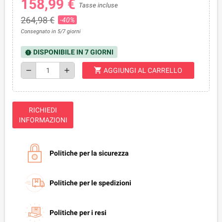
158,99 €
Tasse incluse
264,98 €
-40%
Consegnato in 5/7 giorni
DISPONIBILE IN 7 GIORNI
new_releases
shopping_cart
remove
add
AGGIUNGI AL CARRELLO
RICHIEDI
INFORMAZIONI
Politiche per la sicurezza
Politiche per le spedizioni
Politiche per i resi