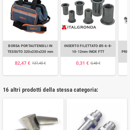
BORSA PORTAUTENSILI IN
INSERTO FILETTATO Ø5-6-8-
TESSUTO 320x230x220 mm
10-12mm INOX FTT
PRE
82,47 €
0,31 €
137,45 €
0,48 €
16 altri prodotti della stessa categoria: