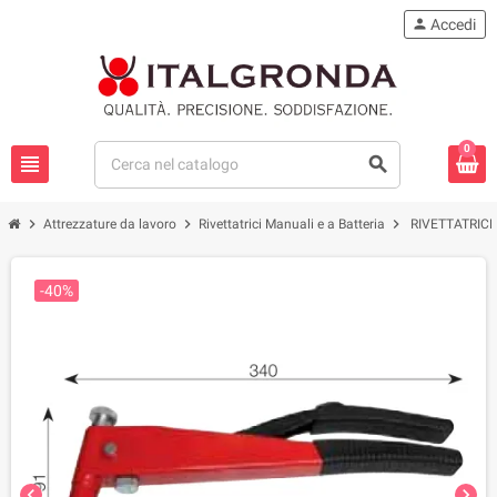
person
Accedi
0
view_headline
search
chevron_right
chevron_right
chevron_right
Attrezzature da lavoro
Rivettatrici Manuali e a Batteria
RIVETTATRICE
-40%
chevron_left
chevron_right