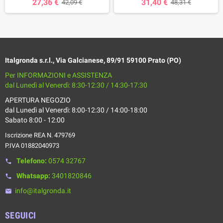
27,36 €
31,40 €
42,09 €
48,31 €
Italgronda s.r.l., Via Galcianese, 89/91 59100 Prato (PO)
Per INFORMAZIONI e ASSISTENZA
dal Lunedì al Venerdì: 8:30-12:30 / 14:30-17:30
APERTURA NEGOZIO
dal Lunedì al Venerdì: 8:00-12:30 / 14:00-18:00
Sabato 8:00 - 12:00
Iscrizione REA N. 479769
P.IVA 01882040973
Telefono:
0574 32767
phone
Whatsapp:
3401820846
phone
info@italgronda.it
email
SEGUICI