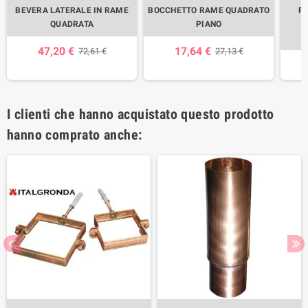
BEVERA LATERALE IN RAME
BOCCHETTO RAME QUADRATO
F
QUADRATA
PIANO
S
47,20 €
17,64 €
72,61 €
27,13 €
I clienti che hanno acquistato questo prodotto
hanno comprato anche: