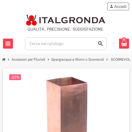
person
Accedi
0
view_headline
search
chevron_right
chevron_right
chevron_right
Accessori per Pluviali
Spargiacqua e Storni o Scorrevoli
SCORREVOLE
-35%