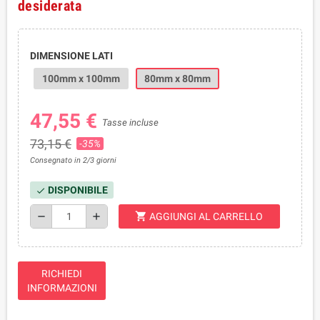
desiderata
DIMENSIONE LATI
100mm x 100mm
80mm x 80mm
47,55 €
Tasse incluse
73,15 €
-35%
Consegnato in 2/3 giorni
DISPONIBILE
check
shopping_cart
remove
add
AGGIUNGI AL CARRELLO
RICHIEDI
INFORMAZIONI