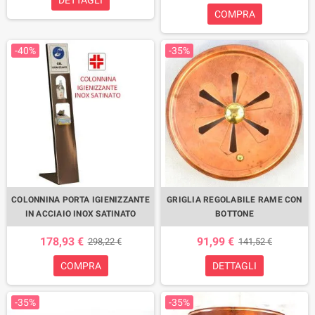
COMPRA
-40%
-35%
COLONNINA PORTA IGIENIZZANTE
GRIGLIA REGOLABILE RAME CON
IN ACCIAIO INOX SATINATO
BOTTONE
178,93 €
91,99 €
298,22 €
141,52 €
COMPRA
DETTAGLI
-35%
-35%