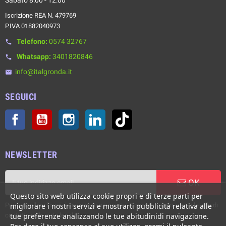
Iscrizione REA N. 479769
P.IVA 01882040973
Telefono:
0574 32767
phone
Whatsapp:
3401820846
phone
info@italgronda.it
email
SEGUICI
Facebook
YouTube
Instagram
LinkedIn
TikTok
NEWSLETTER
OK
Questo sito web utilizza cookie propri e di terze parti per
Puoi annullare l'iscrizione in ogni momento. A questo scopo, cerca le info di
migliorare i nostri servizi e mostrarti pubblicità relativa alle
contatto nelle note legali.
tue preferenze analizzando le tue abitudinidi navigazione.