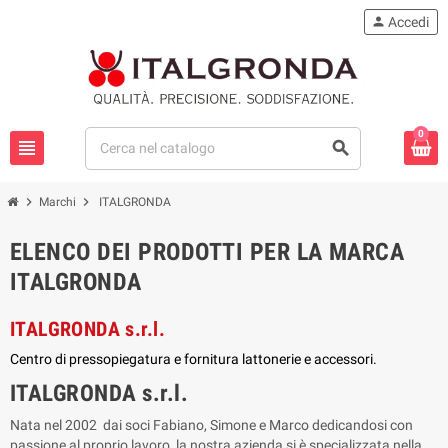
person
Accedi
0
view_headline
search
chevron_right
chevron_right
Marchi
ITALGRONDA
ELENCO DEI PRODOTTI PER LA MARCA
ITALGRONDA
ITALGRONDA s.r.l.
Centro di pressopiegatura e fornitura lattonerie e accessori.
ITALGRONDA s.r.l.
Nata nel 2002 dai soci Fabiano, Simone e Marco dedicandosi con
passione al proprio lavoro, la nostra azienda si è specializzata nella