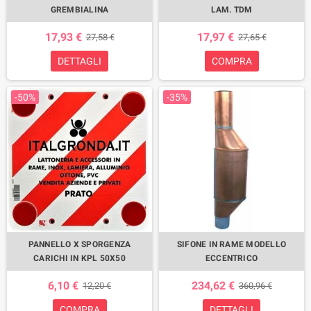
GREMBIALINA
LAM. TDM
17,93 €
17,97 €
27,58 €
27,65 €
DETTAGLI
COMPRA
-50%
-35%
PANNELLO X SPORGENZA
SIFONE IN RAME MODELLO
CARICHI IN KPL 50X50
ECCENTRICO
6,10 €
234,62 €
12,20 €
360,96 €
COMPRA
DETTAGLI