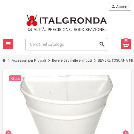
person
Accedi
0
view_headline
search
chevron_right
chevron_right
chevron_right
Accessori per Pluviali
Bevere Bacinelle e Imbuti
BEVERE TOSCANA FI
-35%
chevron_left
chevron_right