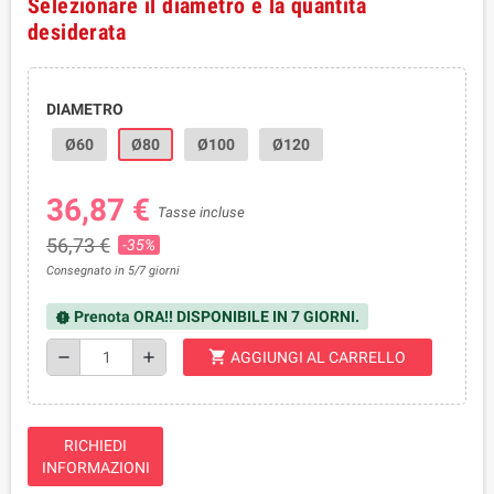
Selezionare il diametro e la quantità
desiderata
DIAMETRO
Ø60
Ø80
Ø100
Ø120
36,87 €
Tasse incluse
56,73 €
-35%
Consegnato in 5/7 giorni
Prenota ORA!! DISPONIBILE IN 7 GIORNI.
new_releases
shopping_cart
remove
add
AGGIUNGI AL CARRELLO
RICHIEDI
INFORMAZIONI