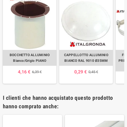
BOCCHETTO ALLUMINIO
CAPPELLOTTO ALLUMINIO
FE
Bianco/Grigio PIANO
BIANCO RAL 9010 Ø35MM
PREV
4,16 €
0,29 €
6,39 €
0,45 €
I clienti che hanno acquistato questo prodotto
hanno comprato anche: