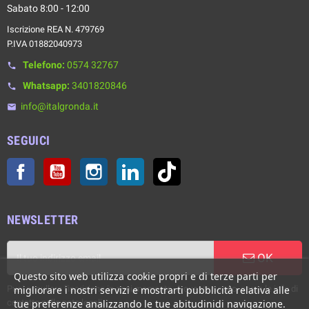
Sabato 8:00 - 12:00
Iscrizione REA N. 479769
P.IVA 01882040973
Telefono:
0574 32767
phone
Whatsapp:
3401820846
phone
info@italgronda.it
email
SEGUICI
Facebook
YouTube
Instagram
LinkedIn
TikTok
NEWSLETTER
OK
Questo sito web utilizza cookie propri e di terze parti per
Puoi annullare l'iscrizione in ogni momento. A questo scopo, cerca le info di
migliorare i nostri servizi e mostrarti pubblicità relativa alle
contatto nelle note legali.
tue preferenze analizzando le tue abitudinidi navigazione.