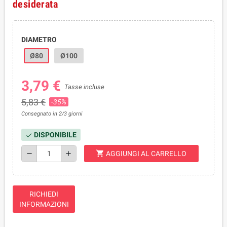
desiderata
DIAMETRO
Ø80
Ø100
3,79 €
Tasse incluse
5,83 €
-35%
Consegnato in 2/3 giorni
DISPONIBILE
check
shopping_cart
remove
add
AGGIUNGI AL CARRELLO
RICHIEDI
INFORMAZIONI