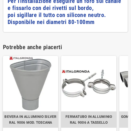
Per l'installazione eseguire un foro sul canale
e fissarlo con dei rivetti sul bordo,
poi sigillare il tutto con silicone neutro.
Disponibile nei diametri 80-100mm
Potrebbe anche piacerti
BEVERA IN ALLUMINIO SILVER
FERMATUBO IN ALLUMINIO
GOMI
RAL 9006 MOD. TOSCANA
RAL 9006 A TASSELLO