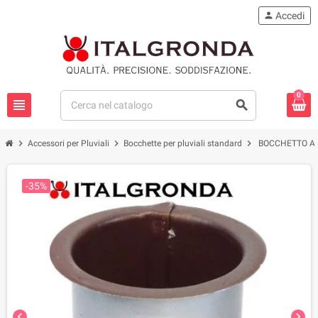
person
Accedi
0
view_headline
search
chevron_right
chevron_right
chevron_right
Accessori per Pluviali
Bocchette per pluviali standard
BOCCHETTO AL
-35%
chevron_left
chevron_right