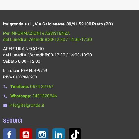
Italgronda s.r.l., Via Galcianese, 89/91 59100 Prato (PO)
Per INFORMAZIONI e ASSISTENZA
dal Lunedì al Venerdì: 8:30-12:30 / 14:30-17:30
APERTURA NEGOZIO
dal Lunedì al Venerdì: 8:00-12:30 / 14:00-18:00
Sabato 8:00 - 12:00
Iscrizione REA N. 479769
P.IVA 01882040973
Telefono:
0574 32767
phone
Whatsapp:
3401820846
phone
info@italgronda.it
email
SEGUICI
Facebook
YouTube
Instagram
LinkedIn
TikTok