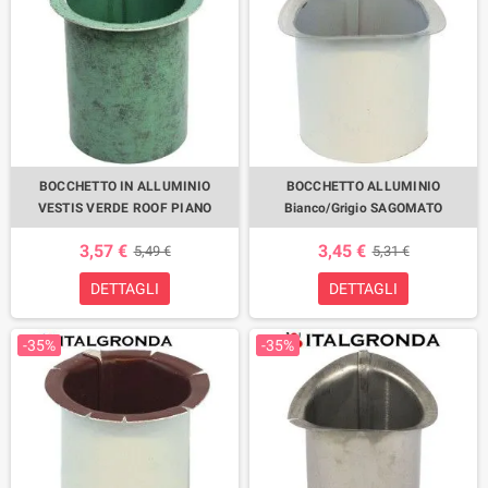
BOCCHETTO IN ALLUMINIO
BOCCHETTO ALLUMINIO
VESTIS VERDE ROOF PIANO
Bianco/Grigio SAGOMATO
3,57 €
3,45 €
5,49 €
5,31 €
DETTAGLI
DETTAGLI
-35%
-35%