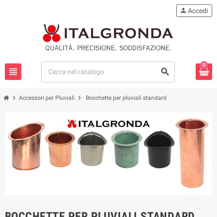
person
Accedi
0
view_headline
search
chevron_right
chevron_right
Accessori per Pluviali
Bocchette per pluviali standard
BOCCHETTE PER PLUVIALI STANDARD