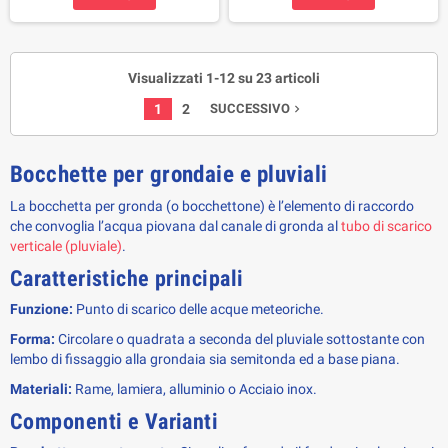
Visualizzati 1-12 su 23 articoli
1
2
SUCCESSIVO
navigate_next
Bocchette per grondaie e pluviali
La bocchetta per gronda (o bocchettone) è l’elemento di raccordo
che convoglia l’acqua piovana dal canale di gronda al
tubo di scarico
verticale (pluviale)
.
Caratteristiche principali
Funzione:
Punto di scarico delle acque meteoriche.
Forma:
Circolare o quadrata a seconda del pluviale sottostante con
lembo di fissaggio alla grondaia sia semitonda ed a base piana.
Materiali:
Rame, lamiera, alluminio o Acciaio inox.
Componenti e Varianti