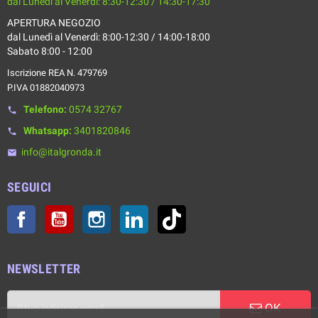
dal Lunedì al Venerdì: 8:30-12:30 / 14:30-17:30
APERTURA NEGOZIO
dal Lunedì al Venerdì: 8:00-12:30 / 14:00-18:00
Sabato 8:00 - 12:00
Iscrizione REA N. 479769
P.IVA 01882040973
Telefono:
0574 32767
phone
Whatsapp:
3401820846
phone
info@italgronda.it
email
SEGUICI
Facebook
YouTube
Instagram
LinkedIn
TikTok
NEWSLETTER
OK