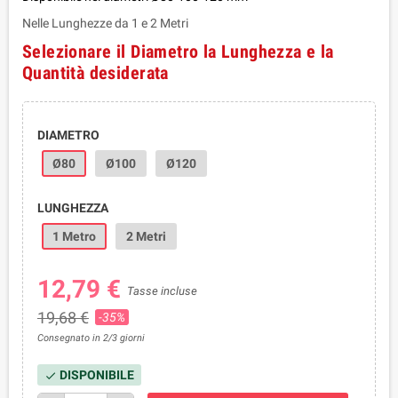
Nelle Lunghezze da 1 e 2 Metri
Selezionare il Diametro la Lunghezza e la
Quantità desiderata
DIAMETRO
Ø80
Ø100
Ø120
LUNGHEZZA
1 Metro
2 Metri
12,79 €
Tasse incluse
19,68 €
-35%
Consegnato in 2/3 giorni
DISPONIBILE
check