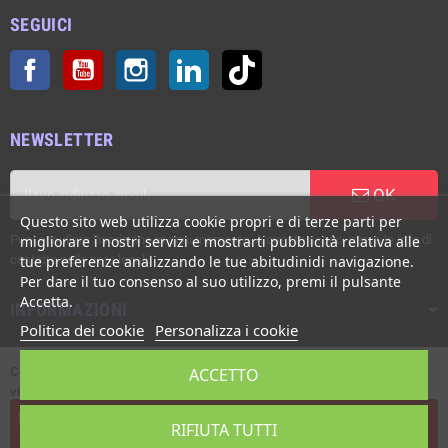
SEGUICI
Facebook
YouTube
Instagram
LinkedIn
TikTok
NEWSLETTER
OK
Questo sito web utilizza cookie propri e di terze parti per
Puoi annullare l'iscrizione in ogni momento. A questo scopo, cerca le info di
migliorare i nostri servizi e mostrarti pubblicità relativa alle
contatto nelle note legali.
tue preferenze analizzando le tue abitudinidi navigazione.
Per dare il tuo consenso al suo utilizzo, premi il pulsante
Accetta.
INFORMAZIONI
Politica dei cookie
Personalizza i cookie
Copyright © Italgronda s.r.l. 2002/2026. Tutti i diritti sono riservati. E'
ACCETTO
vietata la riproduzione anche parziale.
Powered by Giotto s.r.l.
L'assistenza live è disponibile dal Lunedì al Venerdì, ore 8:00 - 12:30 /
RIFIUTA TUTTI
14:00 - 17:30.