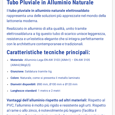
Tubo Pluviale in Alluminio Naturale
Il 
tubo pluviale in alluminio naturale elettrosaldato
rappresenta una delle soluzioni più apprezzate nel mondo della 
lattoneria moderna. 
Realizzato in alluminio di alta qualità, unito tramite 
elettrosaldatura a tig questo tubo di scarico unisce leggerezza, 
resistenza e un’estetica elegante che si integra perfettamente 
con le architetture contemporanee e tradizionali.
Caratteristiche tecniche principali:
Materiale
:
Alluminio Lega EN-AW 3103 (AlMn1) – EN-AW 3105
(AlMn0,5Mg0,5)
Giunzione:
Saldatura tramite tig
Colore
: Naturale, come si presenta il metallo laminato
Diametri disponibili
: Ø80 mm, Ø100 mm e Ø120 mm
Lunghezze standard
: 1 metro e 2 metri
Vantaggi dell’alluminio rispetto ad altri materiali:
 Rispetto al 
PVC, l’alluminio è molto più rigido e resistente agli urti. Rispetto 
al rame o allo zinco, è notevolmente più leggero (facilita il 