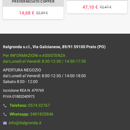
PREVERNICIATO COPPER
47,10 €
72,47 €
14,68 €
22,59 €
Italgronda s.r.l., Via Galcianese, 89/91 59100 Prato (PO)
Per INFORMAZIONI e ASSISTENZA
dal Lunedì al Venerdì: 8:30-12:30 / 14:30-17:30
APERTURA NEGOZIO
dal Lunedì al Venerdì: 8:00-12:30 / 14:00-18:00
Sabato 8:00 - 12:00
Iscrizione REA N. 479769
P.IVA 01882040973
Telefono:
0574 32767
phone
Whatsapp:
3401820846
phone
info@italgronda.it
email