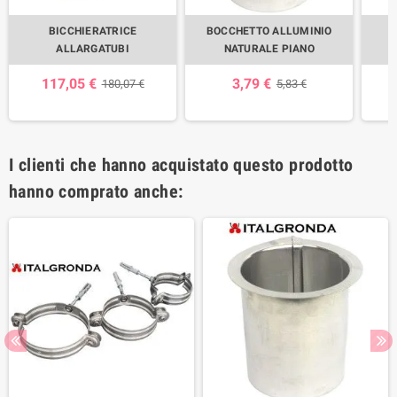
BICCHIERATRICE
BOCCHETTO ALLUMINIO
B
ALLARGATUBI
NATURALE PIANO
117,05 €
3,79 €
180,07 €
5,83 €
I clienti che hanno acquistato questo prodotto
hanno comprato anche: