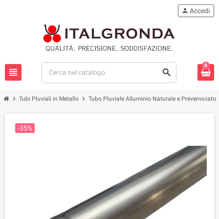
person
Accedi
0
view_headline
search
chevron_right
chevron_right
che
Tubi Pluviali in Metallo
Tubo Pluviale Alluminio Naturale e Preverniciato
-35%