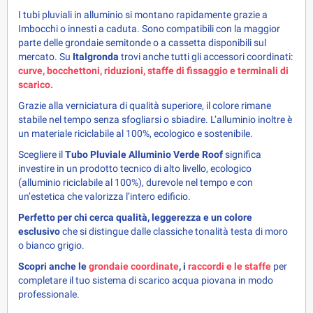
I tubi pluviali in alluminio si montano rapidamente grazie a 
Imbocchi o innesti a caduta. Sono compatibili con la maggior 
parte delle grondaie semitonde o a cassetta disponibili sul 
mercato. Su 
Italgronda
 trovi anche tutti gli accessori coordinati: 
curve, bocchettoni, riduzioni, staffe di fissaggio e terminali di 
scarico.
Grazie alla verniciatura di qualità superiore, il colore rimane 
stabile nel tempo senza sfogliarsi o sbiadire. L’alluminio inoltre è 
un materiale riciclabile al 100%, ecologico e sostenibile.
Scegliere il 
Tubo Pluviale Alluminio Verde Roof
 significa 
investire in un prodotto tecnico di alto livello, ecologico 
(alluminio riciclabile al 100%), durevole nel tempo e con 
un’estetica che valorizza l’intero edificio.
Perfetto per chi cerca qualità, leggerezza e un colore 
esclusivo
 che si distingue dalle classiche tonalità testa di moro 
o bianco grigio.
Scopri anche le 
grondaie coordinate
, i 
raccordi e le staffe
 per 
completare il tuo sistema di scarico acqua piovana in modo 
professionale.