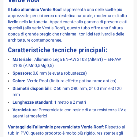
Il 
tubo alluminio Verde Roof
 rappresenta una delle scelte più 
apprezzate per chi cerca un’estetica naturale, moderna e di alto 
livello nella lattoneria. Appartenente alla gamma di preverniciati 
speciali (alla serie Vestis Roof), questo tubo offre una finitura 
opaca di grande pregio che richiama i toni dei tetti verdi e delle 
architetture contemporanee.
Caratteristiche tecniche principali:
Materiale
:
Alluminio Lega EN-AW 3103 (AlMn1) – EN-AW
3105 (AlMn0,5Mg0,5)
Spessore
: 0,8 mm (elevata robustezza)
Colore
: Verde Roof (finitura effetto patina rame antico)
Diametri disponibili
:
Ø60 mm Ø80 mm, Ø100 mm e Ø120
mm
Lunghezze standard
: 1 metro e 2 metri
Verniciatura
: Preverniciata con resine di alta resistenza UV e
agenti atmosferici
Vantaggi dell’alluminio preverniciato Verde Roof:
 Rispetto ai 
tubi in PVC, questo prodotto è molto più rigido, resistente agli 