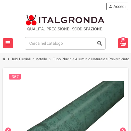
person
Accedi
0
view_headline
search
chevron_right
chevron_right
che
Tubi Pluviali in Metallo
Tubo Pluviale Alluminio Naturale e Preverniciato
-35%
chevron_left
chevron_right