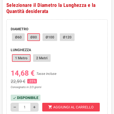
Selezionare il Diametro la Lunghezza e la
Quantità desiderata
DIAMETRO
Ø60
Ø80
Ø100
Ø120
LUNGHEZZA
1 Metro
2 Metri
14,68 €
Tasse incluse
22,59 €
-35%
Consegnato in 2/3 giorni
DISPONIBILE
check
shopping_cart
remove
add
AGGIUNGI AL CARRELLO