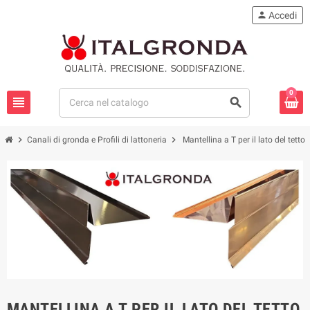
person
Accedi
0
view_headline
search
chevron_right
chevron_right
Canali di gronda e Profili di lattoneria
Mantellina a T per il lato del tetto
MANTELLINA A T PER IL LATO DEL TETTO