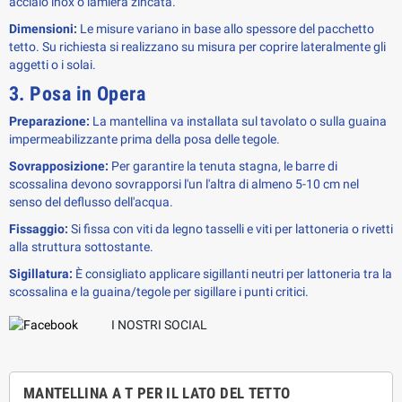
acciaio inox o lamiera zincata.
Dimensioni:
Le misure variano in base allo spessore del pacchetto
tetto. Su richiesta si realizzano su misura per coprire lateralmente gli
aggetti o i solai.
3. Posa in Opera
Preparazione:
La mantellina va installata sul tavolato o sulla guaina
impermeabilizzante prima della posa delle tegole.
Sovrapposizione:
Per garantire la tenuta stagna, le barre di
scossalina devono sovrapporsi l'un l'altra di almeno 5-10 cm nel
senso del deflusso dell'acqua.
Fissaggio:
Si fissa con viti da legno tasselli e viti per lattoneria o rivetti
alla struttura sottostante.
Sigillatura:
È consigliato applicare sigillanti neutri per lattoneria tra la
scossalina e la guaina/tegole per sigillare i punti critici.
I NOSTRI SOCIAL
MANTELLINA A T PER IL LATO DEL TETTO