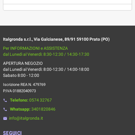
Italgronda s.r.l., Via Galcianese, 89/91 59100 Prato (PO)
Per INFORMAZIONI e ASSISTENZA
dal Lunedì al Venerdì: 8:30-12:30 / 14:30-17:30
APERTURA NEGOZIO
dal Lunedì al Venerdì: 8:00-12:30 / 14:00-18:00
Sabato 8:00 - 12:00
Iscrizione REA N. 479769
P.IVA 01882040973
Telefono:
0574 32767
phone
Whatsapp:
3401820846
phone
info@italgronda.it
email
SEGUICI