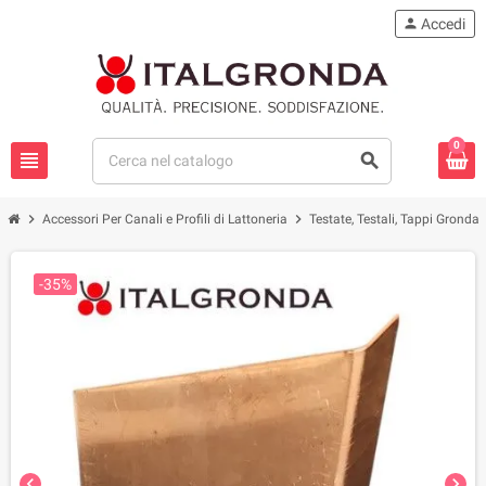
person
Accedi
0
view_headline
search
chevron_right
chevron_right
che
Accessori Per Canali e Profili di Lattoneria
Testate, Testali, Tappi Gronda
-35%
chevron_left
chevron_right