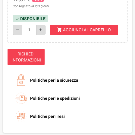
Consegnato in 2/3 giorni
DISPONIBILE
check
shopping_cart
remove
add
AGGIUNGI AL CARRELLO
RICHIEDI
INFORMAZIONI
Politiche per la sicurezza
Politiche per le spedizioni
Politiche per i resi