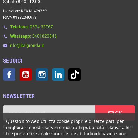
Sabato 8:00 - 12:00
Iscrizione REA N. 479769
P.IVA 01882040973
Telefono:
0574 32767
phone
Whatsapp:
3401820846
phone
info@italgronda.it
email
SEGUICI
Facebook
YouTube
Instagram
LinkedIn
TikTok
NEWSLETTER
OK
Questo sito web utilizza cookie propri e di terze parti per
Puoi annullare l'iscrizione in ogni momento. A questo scopo, cerca le info di
migliorare i nostri servizi e mostrarti pubblicità relativa alle
contatto nelle note legali.
tue preferenze analizzando le tue abitudinidi navigazione.