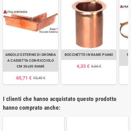
ANGOLO ESTERNO DI GRONDA
BOCCHETTO IN RAME PIANO
F
A CASSETTA CON RICCIOLO
4,33 €
6,66 €
CM 30x30 RAME
60,71 €
93,40 €
I clienti che hanno acquistato questo prodotto
hanno comprato anche: