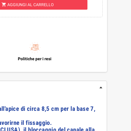
shopping_cart
AGGIUNGI AL CARRELLO
Politiche per i resi
'apice di circa 8,5 cm per la base 7,
vorirne il fissaggio.
NCLUSA), il bloccaggio del canale alla