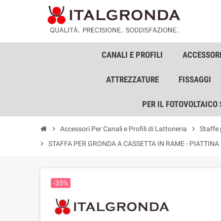
CANALI E PROFILI
ACCESSORI
ATTREZZATURE
FISSAGGI
PER IL FOTOVOLTAICO
chevron_right
Accessori Per Canali e Profili di Lattoneria
chevron_right
Staffe
chevron_right
STAFFA PER GRONDA A CASSETTA IN RAME - PIATTINA
-35%