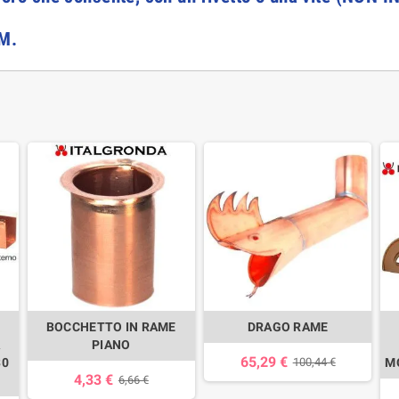
CM.
BOCCHETTO IN RAME
DRAGO RAME
PIANO
65,29 €
30
100,44 €
M
4,33 €
6,66 €