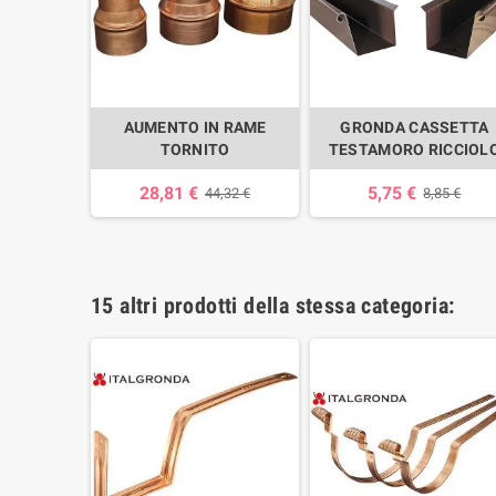
 LAMIERA
AUMENTO IN RAME
GRONDA CASSETTA
A TDM A
TORNITO
TESTAMORO RICCIOL
LO
28,81 €
5,75 €
44,32 €
8,85 €
75 €
15 altri prodotti della stessa categoria: