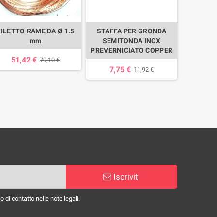
FILETTO RAME DA Ø 1.5
STAFFA PER GRONDA
STAFFA
mm
SEMITONDA INOX
CASSET
PREVERNICIATO COPPER
PREVE
51,42 €
79,10 €
7,75 €
3,
11,92 €
Iscriviti
 di contatto nelle note legali.