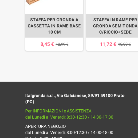
AME PER
STAFFA PER GRONDA A
STAFFA IN RAME PER
TONDA -
CASSETTA IN RAME BASE
GRONDA SEMITONDA
20 CM
10 CM
C/RICCIO+SEDE
8,45 €
11,72 €
,53 €
12,99 €
18,03 €
Italgronda s.r.l., Via Galcianese, 89/91 59100 Prato
(PO)
Per INFORMAZIONI e ASSISTENZA
dal Lunedì al Venerdì: 8:30-12:30 / 14:30-17:30
APERTURA NEGOZIO
dal Lunedì al Venerdì: 8:00-12:30 / 14:00-18:00