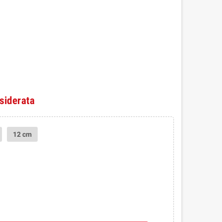
esiderata
12 cm