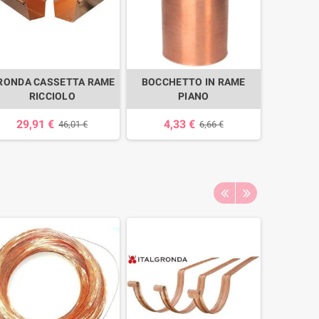
RONDA CASSETTA RAME
BOCCHETTO IN RAME
F
RICCIOLO
PIANO
ORNAM
MOD. PIC
29,91 €
4,33 €
46,01 €
6,66 €
40,