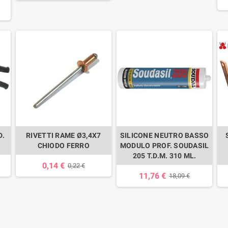
D.
RIVETTI RAME Ø3,4X7
SILICONE NEUTRO BASSO
CHIODO FERRO
MODULO PROF. SOUDASIL
205 T.D.M. 310 ML.
0,14 €
0,22 €
11,76 €
18,09 €