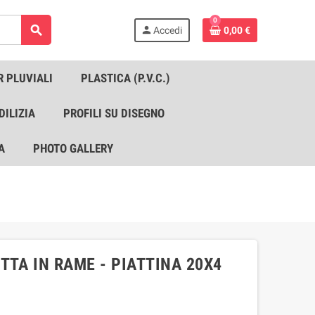
0
search
person
Accedi
0,00 €
R PLUVIALI
PLASTICA (P.V.C.)
DILIZIA
PROFILI SU DISEGNO
A
PHOTO GALLERY
TTA IN RAME - PIATTINA 20X4