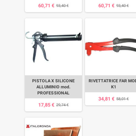
60,71 €
60,71 €
93,40 €
93,40 €
PISTOLA X SILICONE
RIVETTATRICE FAR MO
ALLUMINIO mod.
K1
PROFESSIONAL
34,81 €
58,01 €
17,85 €
29,74 €