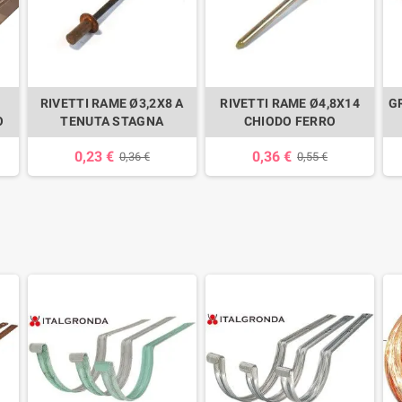
RIVETTI RAME Ø3,2X8 A
RIVETTI RAME Ø4,8X14
G
O
TENUTA STAGNA
CHIODO FERRO
0,23 €
0,36 €
0,36 €
0,55 €