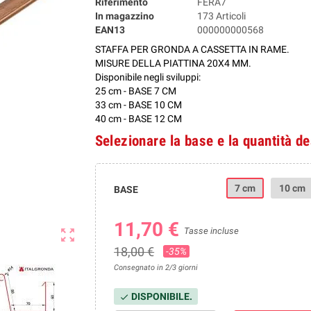
Riferimento
FERA7
In magazzino
173 Articoli
EAN13
000000000568
STAFFA PER GRONDA A CASSETTA IN RAME.
MISURE DELLA PIATTINA 20X4 MM.
Disponibile negli sviluppi:
25 cm - BASE 7 CM
33 cm - BASE 10 CM
40 cm - BASE 12 CM
Selezionare la base e la quantità d
7 cm
10 cm
BASE
11,70 €
Tasse incluse
zoom_out_map
18,00 €
-35%
Consegnato in 2/3 giorni
DISPONIBILE.
check