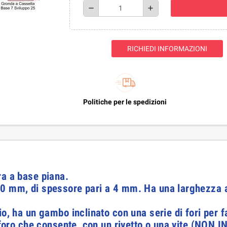
remove
add
RICHIEDI INFORMAZIONI
Politiche per le spedizioni
ra a base piana.
0 mm, di spessore pari a 4 mm. Ha una larghezza all
o, ha un gambo inclinato con una serie di fori per fa
n foro che consente, con un rivetto o una vite (NON I