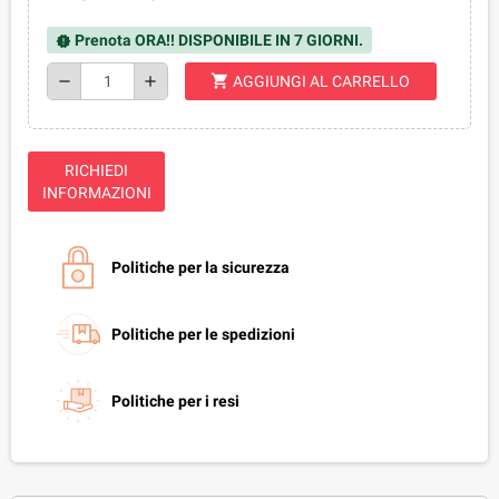
Prenota ORA!! DISPONIBILE IN 7 GIORNI.
new_releases
shopping_cart
remove
add
AGGIUNGI AL CARRELLO
RICHIEDI
INFORMAZIONI
Politiche per la sicurezza
Politiche per le spedizioni
Politiche per i resi