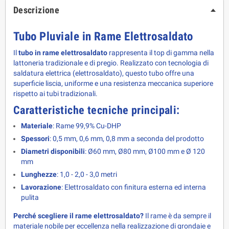
Descrizione
Tubo Pluviale in Rame Elettrosaldato
Il 
tubo in rame elettrosaldato
 rappresenta il top di gamma nella 
lattoneria tradizionale e di pregio. Realizzato con tecnologia di 
saldatura elettrica (elettrosaldato), questo tubo offre una 
superficie liscia, uniforme e una resistenza meccanica superiore 
rispetto ai tubi tradizionali.
Caratteristiche tecniche principali:
Materiale
: Rame 99,9% Cu-DHP
Spessori
: 0,5 mm, 0,6 mm, 0,8 mm a seconda del prodotto
Diametri disponibili
: Ø60 mm, Ø80 mm, Ø100 mm e Ø 120
mm
Lunghezze
: 1,0 - 2,0 - 3,0 metri
Lavorazione
: Elettrosaldato con finitura esterna ed interna
pulita
Perché scegliere il rame elettrosaldato?
 Il rame è da sempre il 
materiale nobile per eccellenza nella realizzazione di grondaie e 