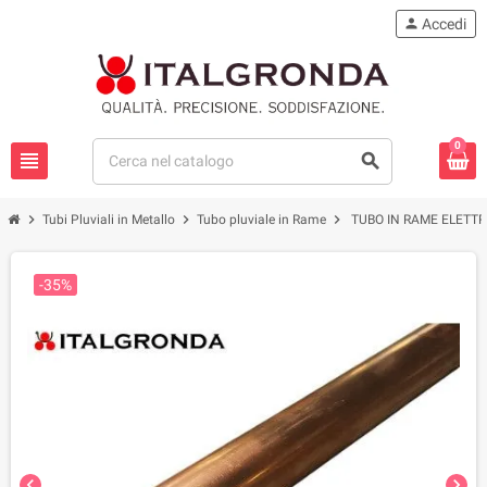
person
Accedi
0
view_headline
search
chevron_right
chevron_right
chevron_right
Tubi Pluviali in Metallo
Tubo pluviale in Rame
TUBO IN RAME ELETT
-35%
chevron_left
chevron_right