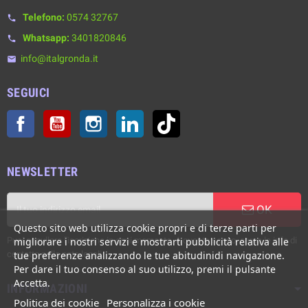
Telefono:
0574 32767
phone
Whatsapp:
3401820846
phone
info@italgronda.it
email
SEGUICI
Facebook
YouTube
Instagram
LinkedIn
TikTok
NEWSLETTER
OK
Questo sito web utilizza cookie propri e di terze parti per
Puoi annullare l'iscrizione in ogni momento. A questo scopo, cerca le info di
migliorare i nostri servizi e mostrarti pubblicità relativa alle
contatto nelle note legali.
tue preferenze analizzando le tue abitudinidi navigazione.
Per dare il tuo consenso al suo utilizzo, premi il pulsante
Accetta.
INFORMAZIONI
Politica dei cookie
Personalizza i cookie