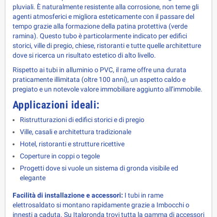
pluviali. È naturalmente resistente alla corrosione, non teme gli 
agenti atmosferici e migliora esteticamente con il passare del 
tempo grazie alla formazione della patina protettiva (verde 
ramina). Questo tubo è particolarmente indicato per edifici 
storici, ville di pregio, chiese, ristoranti e tutte quelle architetture 
dove si ricerca un risultato estetico di alto livello.
Rispetto ai tubi in alluminio o PVC, il rame offre una durata 
praticamente illimitata (oltre 100 anni), un aspetto caldo e 
pregiato e un notevole valore immobiliare aggiunto all’immobile.
Applicazioni ideali:
Ristrutturazioni di edifici storici e di pregio
Ville, casali e architettura tradizionale
Hotel, ristoranti e strutture ricettive
Coperture in coppi o tegole
Progetti dove si vuole un sistema di gronda visibile ed
elegante
Facilità di installazione e accessori:
 I tubi in rame 
elettrosaldato si montano rapidamente grazie a Imbocchi o 
innesti a caduta. Su Italgronda trovi tutta la gamma di accessori 