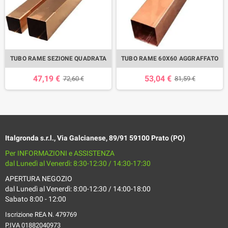
TUBO RAME SEZIONE QUADRATA
TUBO RAME 60X60 AGGRAFFATO
47,19 €
53,04 €
72,60 €
81,59 €
Italgronda s.r.l., Via Galcianese, 89/91 59100 Prato (PO)
Per INFORMAZIONI e ASSISTENZA
dal Lunedì al Venerdì: 8:30-12:30 / 14:30-17:30
APERTURA NEGOZIO
dal Lunedì al Venerdì: 8:00-12:30 / 14:00-18:00
Sabato 8:00 - 12:00
Iscrizione REA N. 479769
P.IVA 01882040973