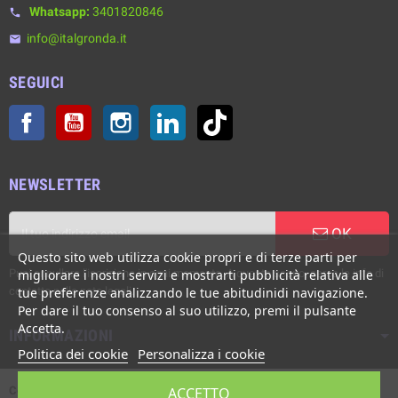
Whatsapp:
3401820846
phone
info@italgronda.it
email
SEGUICI
Facebook
YouTube
Instagram
LinkedIn
TikTok
NEWSLETTER
OK
Questo sito web utilizza cookie propri e di terze parti per
Puoi annullare l'iscrizione in ogni momento. A questo scopo, cerca le info di
migliorare i nostri servizi e mostrarti pubblicità relativa alle
contatto nelle note legali.
tue preferenze analizzando le tue abitudinidi navigazione.
Per dare il tuo consenso al suo utilizzo, premi il pulsante
Accetta.
INFORMAZIONI
Politica dei cookie
Personalizza i cookie
Copyright © Italgronda s.r.l. 2002/2026. Tutti i diritti sono riservati. E'
ACCETTO