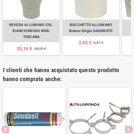
BEVERA ALLUMINIO COL.
BOCCHETTO ALLUMINIO
B
BIANCO/GRIGIO MOD.
Bianco/Grigio SAGOMATO
TOSCANA
3,45 €
5,31 €
35,16 €
54,09 €
I clienti che hanno acquistato questo prodotto
hanno comprato anche: