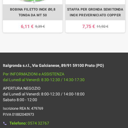
BOBINA FILETTO INOX Ø0,8
STAFFA PER GRONDA SEMITONDA
TONDA DA MT 50
INOX PREVERNICIATO COPPER
6,11 €
7,75 €
9,39 €
11,92 €
Italgronda s.r.l., Via Galcianese, 89/91 59100 Prato (PO)
Per INFORMAZIONI e ASSISTENZA
dal Lunedì al Venerdì: 8:30-12:30 / 14:30-17:30
APERTURA NEGOZIO
dal Lunedì al Venerdì: 8:00-12:30 / 14:00-18:00
Sabato 8:00 - 12:00
Iscrizione REA N. 479769
P.IVA 01882040973
Telefono:
0574 32767
phone