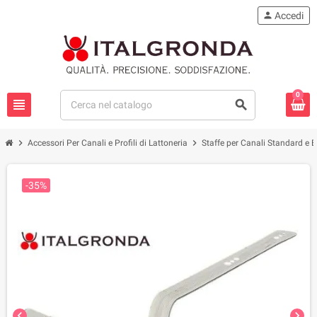
person
Accedi
0
view_headline
search
chevron_right
chevron_right
Accessori Per Canali e Profili di Lattoneria
Staffe per Canali Standard e B
-35%
chevron_left
chevron_right