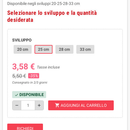
Disponibile negli sviluppi 20-25-28-33 cm
Selezionare lo sviluppo e la quantità
desiderata
SVILUPPO
20 cm
25 cm
28 cm
33 cm
3,58 €
Tasse incluse
5,50 €
-35%
Consegnato in 2/3 giorni
DISPONIBILE
check
shopping_cart
remove
add
AGGIUNGI AL CARRELLO
RICHIEDI