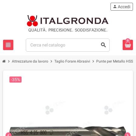
person
Accedi
0
view_headline
search
chevron_right
chevron_right
chevron_right
chevro
Attrezzature da lavoro
Taglio Forare Abrasivi
Punte per Metallo HSS
-35%
chevron_left
chevron_right