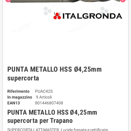
PUNTA METALLO HSS Ø4,25mm
supercorta
Riferimento
PUAC42S
In magazzino
9 Articoli
EAN13
801446807408
PUNTA METALLO HSS Ø4,25mm
supercorta per Trapano
SUPERCORTA LATT-MASTER Lucide fresate e rettificate.