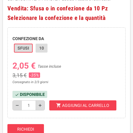
Vendita: Sfusa o in confezione da 10 Pz
Selezionare la confezione e la quantità
CONFEZIONE DA
SFUSI
10
2,05 €
Tasse incluse
3,15 €
-35%
Consegnato in 2/3 giorni
DISPONIBILE
check
shopping_cart
remove
add
AGGIUNGI AL CARRELLO
RICHIEDI