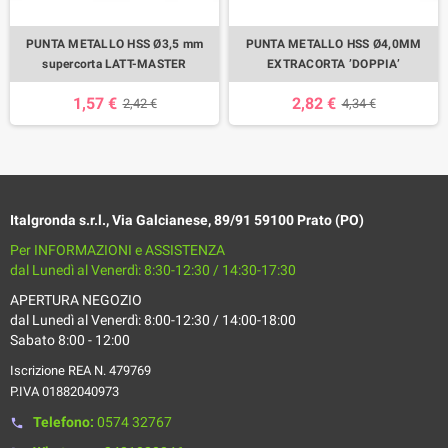
PUNTA METALLO HSS Ø3,5 mm
PUNTA METALLO HSS Ø4,0MM
supercorta LATT-MASTER
EXTRACORTA ’DOPPIA’
1,57 €
2,82 €
2,42 €
4,34 €
Italgronda s.r.l., Via Galcianese, 89/91 59100 Prato (PO)
Per INFORMAZIONI e ASSISTENZA
dal Lunedì al Venerdì: 8:30-12:30 / 14:30-17:30
APERTURA NEGOZIO
dal Lunedì al Venerdì: 8:00-12:30 / 14:00-18:00
Sabato 8:00 - 12:00
Iscrizione REA N. 479769
P.IVA 01882040973
Telefono:
0574 32767
phone