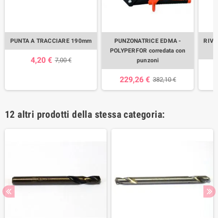
PUNTA A TRACCIARE 190mm
PUNZONATRICE EDMA -
RIVE
POLYPERFOR corredata con
4,20 €
7,00 €
punzoni
229,26 €
382,10 €
12 altri prodotti della stessa categoria: