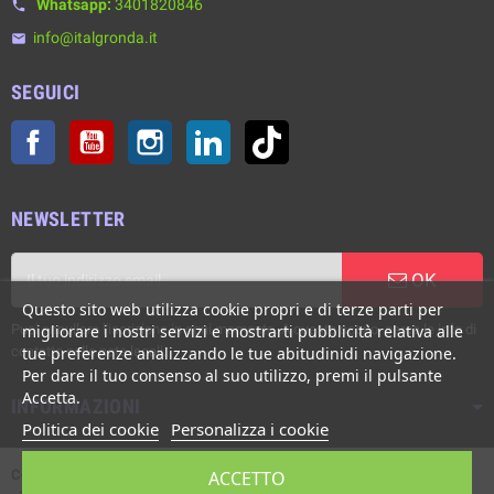
Whatsapp:
3401820846
phone
info@italgronda.it
email
SEGUICI
Facebook
YouTube
Instagram
LinkedIn
TikTok
NEWSLETTER
OK
Questo sito web utilizza cookie propri e di terze parti per
Puoi annullare l'iscrizione in ogni momento. A questo scopo, cerca le info di
migliorare i nostri servizi e mostrarti pubblicità relativa alle
contatto nelle note legali.
tue preferenze analizzando le tue abitudinidi navigazione.
Per dare il tuo consenso al suo utilizzo, premi il pulsante
Accetta.
INFORMAZIONI
Politica dei cookie
Personalizza i cookie
Copyright © Italgronda s.r.l. 2002/2026. Tutti i diritti sono riservati. E'
ACCETTO