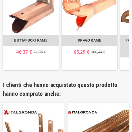
BUTTAFUORI RAME
DRAGO RAME
FR
46,37 €
65,29 €
71,35 €
100,44 €
I clienti che hanno acquistato questo prodotto
hanno comprato anche: