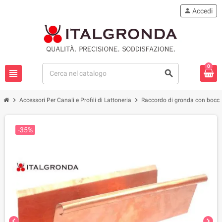
person
Accedi
0
view_headline
search
chevron_right
chevron_right
Accessori Per Canali e Profili di Lattoneria
Raccordo di gronda con bocch
-35%
chevron_left
chevron_right