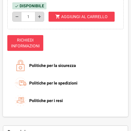
DISPONIBILE
check
shopping_cart
remove
add
AGGIUNGI AL CARRELLO
RICHIEDI
INFORMAZIONI
Politiche per la sicurezza
Politiche per le spedizioni
Politiche per i resi