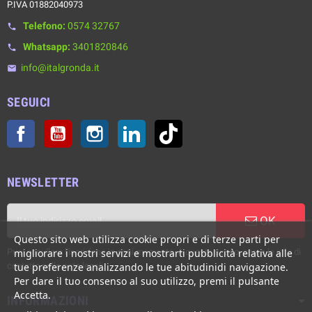
P.IVA 01882040973
Telefono:
0574 32767
phone
Whatsapp:
3401820846
phone
info@italgronda.it
email
SEGUICI
Facebook
YouTube
Instagram
LinkedIn
TikTok
NEWSLETTER
OK
Questo sito web utilizza cookie propri e di terze parti per
Puoi annullare l'iscrizione in ogni momento. A questo scopo, cerca le info di
migliorare i nostri servizi e mostrarti pubblicità relativa alle
contatto nelle note legali.
tue preferenze analizzando le tue abitudinidi navigazione.
Per dare il tuo consenso al suo utilizzo, premi il pulsante
Accetta.
INFORMAZIONI