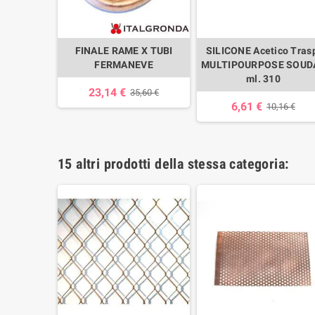
 RAME A
FINALE RAME X TUBI
SILICONE Acetico Tras
LO
FERMANEVE
MULTIPOURPOSE SOUD
ml. 310
23,14 €
25 €
35,60 €
6,61 €
10,16 €
15 altri prodotti della stessa categoria: