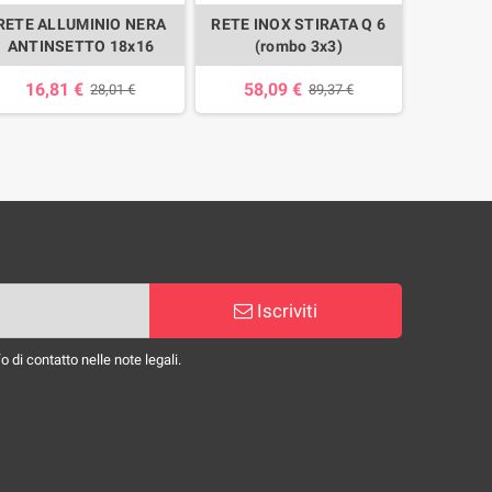
RETE ALLUMINIO NERA
RETE INOX STIRATA Q 6
LAMIE
ANTINSETTO 18x16
(rombo 3x3)
INOX S
p
16,81 €
58,09 €
28,01 €
89,37 €
79,1
Iscriviti
 di contatto nelle note legali.