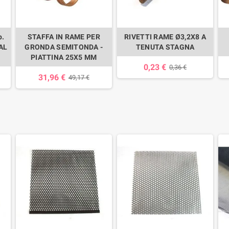
p.
STAFFA IN RAME PER
RIVETTI RAME Ø3,2X8 A
AL
GRONDA SEMITONDA -
TENUTA STAGNA
PIATTINA 25X5 MM
0,23 €
0,36 €
31,96 €
49,17 €