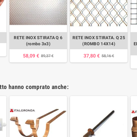
RETE INOX STIRATA Q 6
RETE INOX STIRATA. Q 25
(rombo 3x3)
(ROMBO 14X14)
E
58,09 €
37,80 €
89,37 €
58,16 €
otto hanno comprato anche: