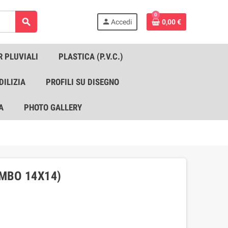
0
search
person
Accedi
0,00 €
R PLUVIALI
PLASTICA (P.V.C.)
DILIZIA
PROFILI SU DISEGNO
A
PHOTO GALLERY
OMBO 14X14)