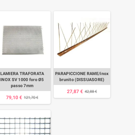
LAMIERA TRAFORATA
PARAPICCIONE RAME/inox
INOX SV 1000 foro Ø5
brunito (DISSUASORE)
passo 7mm
27,87 €
42,88 €
79,10 €
121,70 €