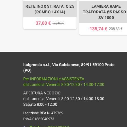
. 9006
RETE INOX STIRATA. Q 25
LAMIERA RAME
ORO Ø5
(ROMBO 14X14)
TRAFORATA Ø5 PASSO
.1000
SV.1000
37,80 €
58,16 €
135,74 €
,00 €
208,83 €
Italgronda s.r.l., Via Galcianese, 89/91 59100 Prato
(PO)
Per INFORMAZIONI e ASSISTENZA
dal Lunedì al Venerdì: 8:30-12:30 / 14:30-17:30
APERTURA NEGOZIO
dal Lunedì al Venerdì: 8:00-12:30 / 14:00-18:00
Sabato 8:00 - 12:00
Iscrizione REA N. 479769
P.IVA 01882040973