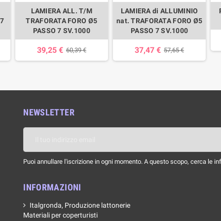
LAMIERA ALL. T/M
LAMIERA di ALLUMINIO
 7
TRAFORATA FORO Ø5
nat. TRAFORATA FORO Ø5
PASSO 7 SV.1000
PASSO 7 SV.1000
39,25 €
37,47 €
60,39 €
57,65 €
NEWSLETTER
Puoi annullare l'iscrizione in ogni momento. A questo scopo, cerca le info
INFORMAZIONI
Italgronda, Produzione lattonerie
Materiali per coperturisti