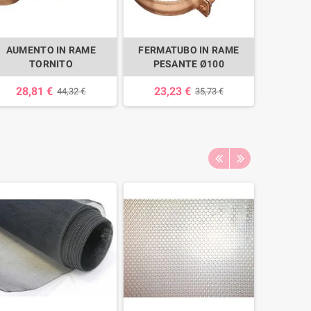
AUMENTO IN RAME
FERMATUBO IN RAME
GRONDA
TORNITO
PESANTE Ø100
28,81 €
23,23 €
23,
44,32 €
35,73 €