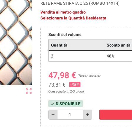
RETE RAME STIRATA Q 25 (ROMBO 14X14)
Vendita al metro quadro
Selezionare la Quantità Desiderata
Sconti sul volume
Quantità
Sconto unità
2
48%
47,98 €
Tasse incluse
73,81 €
-35%
zoom_out_map
Consegnato in 2/3 giorni
DISPONIBILE
check
remove
add