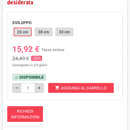
desiderata
SVILUPPO
25 cm
28 cm
33 cm
15,92 €
Tasse incluse
24,49 €
-35%
Consegnato in 2/3 giorni
DISPONIBILE
check
shopping_cart
remove
add
AGGIUNGI AL CARRELLO
RICHIEDI
INFORMAZIONI