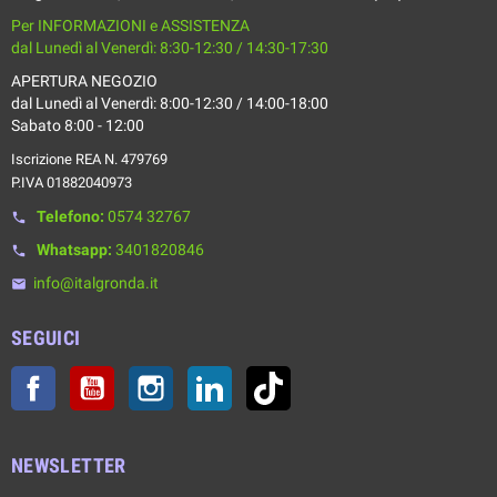
Per INFORMAZIONI e ASSISTENZA
dal Lunedì al Venerdì: 8:30-12:30 / 14:30-17:30
APERTURA NEGOZIO
dal Lunedì al Venerdì: 8:00-12:30 / 14:00-18:00
Sabato 8:00 - 12:00
Iscrizione REA N. 479769
P.IVA 01882040973
Telefono:
0574 32767
phone
Whatsapp:
3401820846
phone
info@italgronda.it
email
SEGUICI
Facebook
YouTube
Instagram
LinkedIn
TikTok
NEWSLETTER