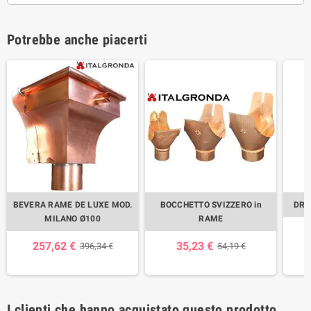
Potrebbe anche piacerti
BEVERA RAME DE LUXE MOD.
BOCCHETTO SVIZZERO in
DRA
MILANO Ø100
RAME
257,62 €
35,23 €
396,34 €
54,19 €
I clienti che hanno acquistato questo prodotto