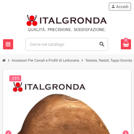
person
Accedi
0
view_headline
search
chevron_right
chevron_right
che
Accessori Per Canali e Profili di Lattoneria
Testate, Testali, Tappi Gronda
-35%
chevron_left
chevron_right