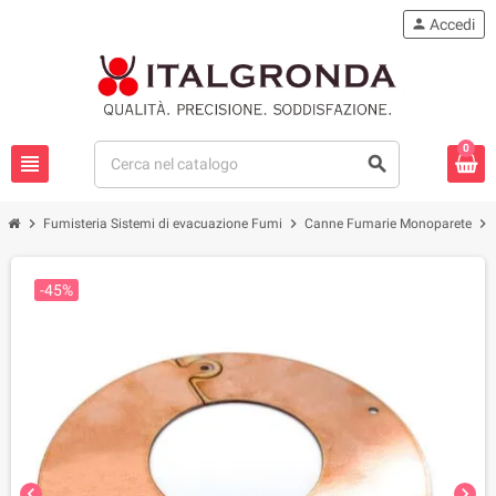
person
Accedi
0
view_headline
search
chevron_right
chevron_right
chevron_right
Fumisteria Sistemi di evacuazione Fumi
Canne Fumarie Monoparete
-45%
chevron_left
chevron_right