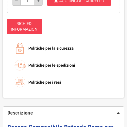
shopping_cart
remove
add
AGGIUNGI AL CARRELLO
RICHIEDI
INFORMAZIONI
Politiche per la sicurezza
Politiche per le spedizioni
Politiche per i resi
Descrizione