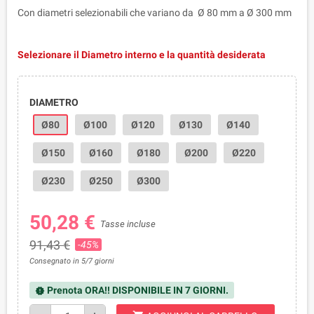
Con diametri selezionabili che variano da Ø 80 mm a Ø 300 mm
Selezionare il Diametro interno e la quantità desiderata
DIAMETRO
Ø80
Ø100
Ø120
Ø130
Ø140
Ø150
Ø160
Ø180
Ø200
Ø220
Ø230
Ø250
Ø300
50,28 €
Tasse incluse
91,43 €
-45%
Consegnato in 5/7 giorni
Prenota ORA!! DISPONIBILE IN 7 GIORNI.
new_releases