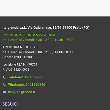
Italgronda s.r.l., Via Galcianese, 89/91 59100 Prato (PO)
Per INFORMAZIONI e ASSISTENZA
dal Lunedì al Venerdì: 8:30-12:30 / 14:30-17:30
APERTURA NEGOZIO
dal Lunedì al Venerdì: 8:00-12:30 / 14:00-18:00
Sabato 8:00 - 12:00
Iscrizione REA N. 479769
P.IVA 01882040973
Telefono:
0574 32767
phone
Whatsapp:
3401820846
phone
info@italgronda.it
email
SEGUICI