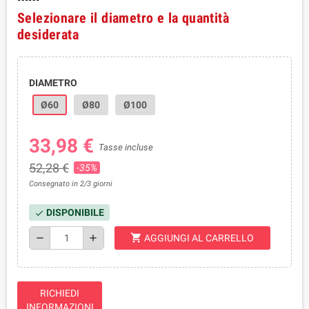
Selezionare il diametro e la quantità
desiderata
DIAMETRO
Ø60
Ø80
Ø100
33,98 €
Tasse incluse
52,28 €
-35%
Consegnato in 2/3 giorni
DISPONIBILE
check
shopping_cart
remove
add
AGGIUNGI AL CARRELLO
RICHIEDI
INFORMAZIONI