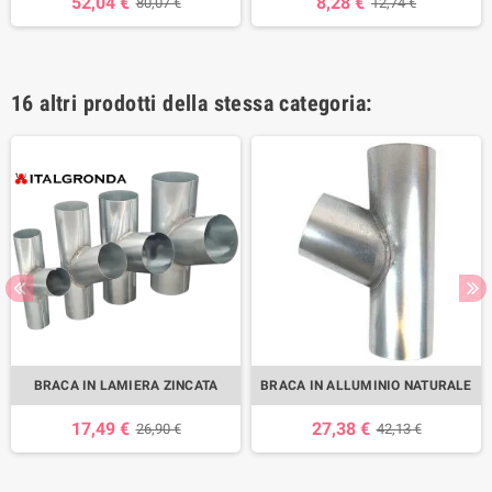
52,04 €
8,28 €
80,07 €
12,74 €
16 altri prodotti della stessa categoria:
BRACA IN LAMIERA ZINCATA
BRACA IN ALLUMINIO NATURALE
17,49 €
27,38 €
26,90 €
42,13 €