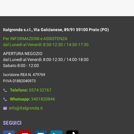
Italgronda s.r.l., Via Galcianese, 89/91 59100 Prato (PO)
Per INFORMAZIONI e ASSISTENZA
dal Lunedì al Venerdì: 8:30-12:30 / 14:30-17:30
APERTURA NEGOZIO
dal Lunedì al Venerdì: 8:00-12:30 / 14:00-18:00
Sabato 8:00 - 12:00
Iscrizione REA N. 479769
P.IVA 01882040973
Telefono:
0574 32767
phone
Whatsapp:
3401820846
phone
info@italgronda.it
email
SEGUICI
Facebook
YouTube
Instagram
LinkedIn
TikTok