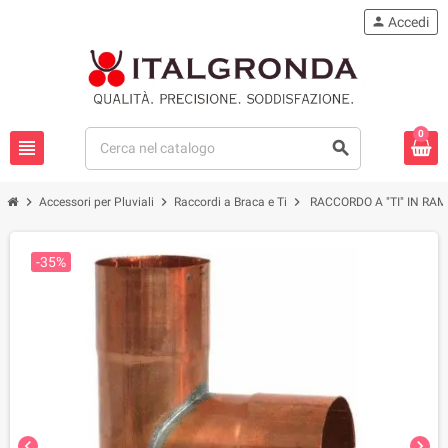
person
Accedi
0
view_headline
search
chevron_right
chevron_right
chevron_right
Accessori per Pluviali
Raccordi a Braca e Ti
RACCORDO A "TI" IN RAM
-35%
chevron_left
chevron_right