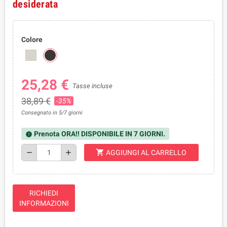
desiderata
Colore
25,28 €
Tasse incluse
38,89 €
-35%
Consegnato in 5/7 giorni
Prenota ORA!! DISPONIBILE IN 7 GIORNI.
new_releases
shopping_cart
remove
add
AGGIUNGI AL CARRELLO
RICHIEDI
INFORMAZIONI