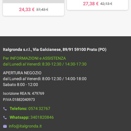
27,38 €
42,13 €
24,33 €
37,43 €
Italgronda s.r.l., Via Galcianese, 89/91 59100 Prato (PO)
Per INFORMAZIONI e ASSISTENZA
dal Lunedì al Venerdì: 8:30-12:30 / 14:30-17:30
APERTURA NEGOZIO
dal Lunedì al Venerdì: 8:00-12:30 / 14:00-18:00
Sabato 8:00 - 12:00
Iscrizione REA N. 479769
P.IVA 01882040973
Telefono:
0574 32767
phone
Whatsapp:
3401820846
phone
info@italgronda.it
email