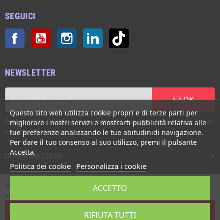
SEGUICI
Facebook
YouTube
Instagram
LinkedIn
TikTok
NEWSLETTER
OK
Questo sito web utilizza cookie propri e di terze parti per
Puoi annullare l'iscrizione in ogni momento. A questo scopo, cerca le info di
migliorare i nostri servizi e mostrarti pubblicità relativa alle
contatto nelle note legali.
tue preferenze analizzando le tue abitudinidi navigazione.
Per dare il tuo consenso al suo utilizzo, premi il pulsante
Accetta.
INFORMAZIONI
Politica dei cookie
Personalizza i cookie
Copyright © Italgronda s.r.l. 2002/2026. Tutti i diritti sono riservati. E'
ACCETTO
vietata la riproduzione anche parziale.
Powered by Giotto s.r.l.
L'assistenza live è disponibile dal Lunedì al Venerdì, ore 8:00 - 12:30 /
RIFIUTA TUTTI
14:00 - 17:30.