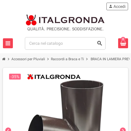
person
Accedi
0
view_headline
search
chevron_right
chevron_right
chevron_right
Accessori per Pluviali
Raccordi a Braca e Ti
BRACA IN LAMIERA PREV
-35%
chevron_left
chevron_right