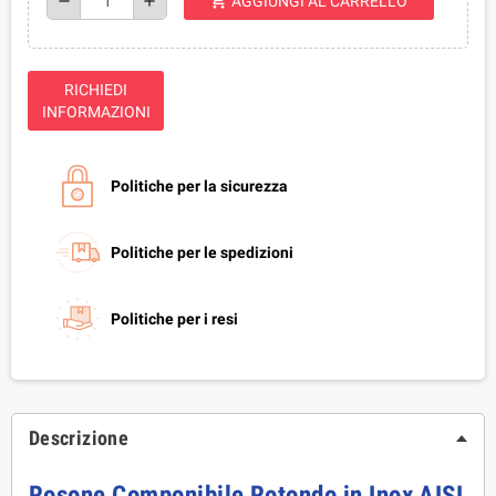
shopping_cart
remove
add
AGGIUNGI AL CARRELLO
RICHIEDI
INFORMAZIONI
Politiche per la sicurezza
Politiche per le spedizioni
Politiche per i resi
Descrizione
Rosone Componibile Rotondo in Inox AISI 