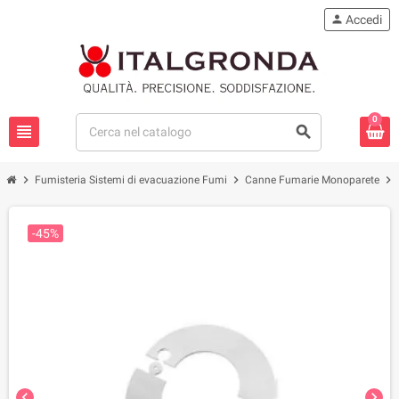
person
Accedi
0
view_headline
search
chevron_right
chevron_right
chevron_right
Fumisteria Sistemi di evacuazione Fumi
Canne Fumarie Monoparete
-45%
chevron_left
chevron_right