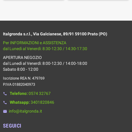
Italgronda s.r.l., Via Galcianese, 89/91 59100 Prato (PO)
Per INFORMAZIONI e ASSISTENZA
dal Lunedì al Venerdì: 8:30-12:30 / 14:30-17:30
APERTURA NEGOZIO
dal Lunedì al Venerdì: 8:00-12:30 / 14:00-18:00
Sabato 8:00 - 12:00
Iscrizione REA N. 479769
P.IVA 01882040973
Telefono:
0574 32767
phone
Whatsapp:
3401820846
phone
info@italgronda.it
email
SEGUICI