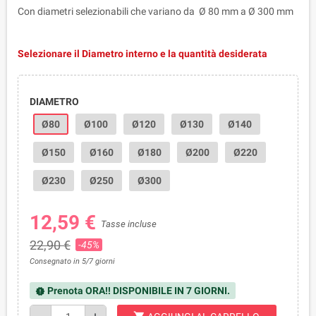
Con diametri selezionabili che variano da Ø 80 mm a Ø 300 mm
Selezionare il Diametro interno e la quantità desiderata
DIAMETRO
Ø80
Ø100
Ø120
Ø130
Ø140
Ø150
Ø160
Ø180
Ø200
Ø220
Ø230
Ø250
Ø300
12,59 €
Tasse incluse
22,90 €
-45%
Consegnato in 5/7 giorni
Prenota ORA!! DISPONIBILE IN 7 GIORNI.
new_releases