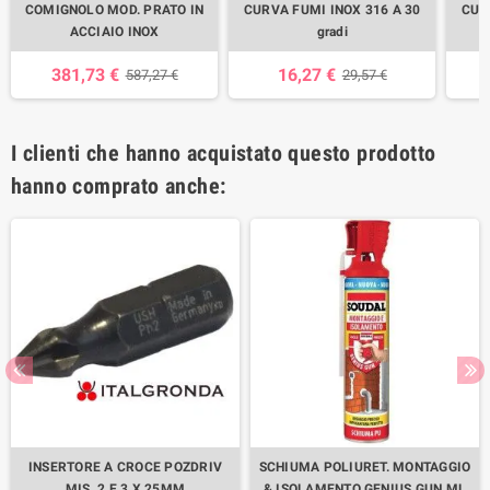
COMIGNOLO MOD. PRATO IN
CURVA FUMI INOX 316 A 30
CUR
ACCIAIO INOX
gradi
381,73 €
16,27 €
587,27 €
29,57 €
I clienti che hanno acquistato questo prodotto
hanno comprato anche:
INSERTORE A CROCE POZDRIV
SCHIUMA POLIURET. MONTAGGIO
MIS. 2 E 3 X 25MM
& ISOLAMENTO GENIUS GUN ML