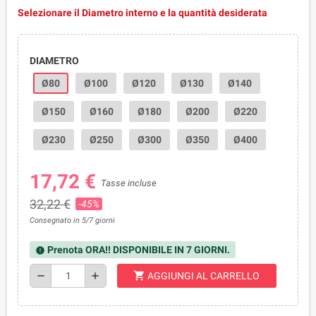
Selezionare il Diametro interno e la quantità desiderata
DIAMETRO
Ø80
Ø100
Ø120
Ø130
Ø140
Ø150
Ø160
Ø180
Ø200
Ø220
Ø230
Ø250
Ø300
Ø350
Ø400
17,72 €
Tasse incluse
32,22 €
-45%
Consegnato in 5/7 giorni
Prenota ORA!! DISPONIBILE IN 7 GIORNI.
new_releases
shopping_cart
remove
add
AGGIUNGI AL CARRELLO