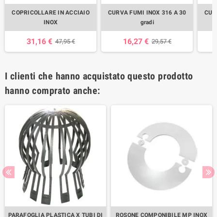
COPRICOLLARE IN ACCIAIO
CURVA FUMI INOX 316 A 30
CUR
INOX
gradi
31,16 €
16,27 €
47,95 €
29,57 €
I clienti che hanno acquistato questo prodotto
hanno comprato anche:
PARAFOGLIA PLASTICA X TUBI DI
ROSONE COMPONIBILE MP INOX