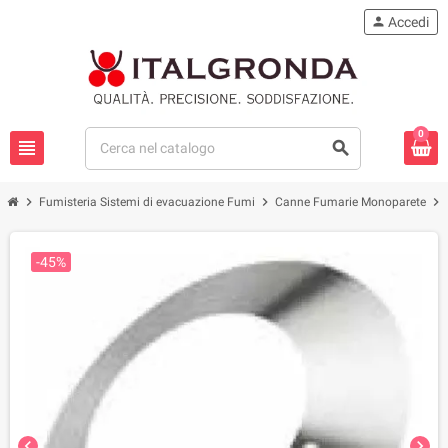
person
Accedi
0
view_headline
search
chevron_right
chevron_right
chevron_right
Fumisteria Sistemi di evacuazione Fumi
Canne Fumarie Monoparete
-45%
chevron_left
chevron_right