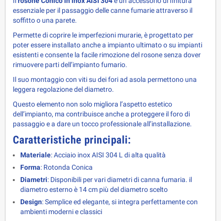
Il 
rosone Conico in inox AISI 304
 è un accessorio di finitura 
essenziale per il passaggio delle canne fumarie attraverso il 
soffitto o una parete.
Permette di coprire le imperfezioni murarie, è progettato per
poter essere installato anche a impianto ultimato o su impianti
esistenti e c
onsente la facile rimozione del rosone senza dover
rimuovere parti dell’impianto fumario.
Il suo montaggio con viti su dei fori ad asola permettono una
leggera regolazione del diametro.
Questo elemento non solo migliora l’aspetto estetico 
dell’impianto, ma contribuisce anche a proteggere il foro di 
passaggio e a dare un tocco professionale all’installazione.
Caratteristiche principali:
Materiale
: Acciaio inox AISI 304 L di alta qualità
Forma
: Rotonda Conica
Diametri
: Disponibili per vari diametri di canna fumaria. il
diametro esterno è 14 cm più del diametro scelto
Design
: Semplice ed elegante, si integra perfettamente con
ambienti moderni e classici