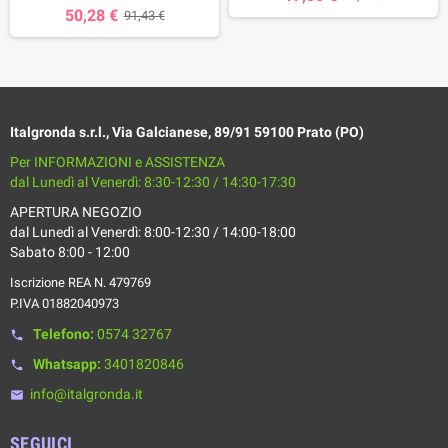
50,28 €
91,43 €
Italgronda s.r.l., Via Galcianese, 89/91 59100 Prato (PO)
Per INFORMAZIONI e ASSISTENZA
dal Lunedì al Venerdì: 8:30-12:30 / 14:30-17:30
APERTURA NEGOZIO
dal Lunedì al Venerdì: 8:00-12:30 / 14:00-18:00
Sabato 8:00 - 12:00
Iscrizione REA N. 479769
P.IVA 01882040973
Telefono:
0574 32767
phone
Whatsapp:
3401820846
phone
info@italgronda.it
email
SEGUICI