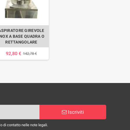
ASPIRATORE GIREVOLE
INOX A BASE QUADRA O
RETTANGOLARE
92,80 €
142,78 €
Iscriviti
 di contatto nelle note legali.