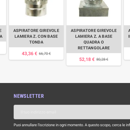
E
ASPIRATORE GIREVOLE
ASPIRATORE GIREVOLE
A
LAMIERA Z. CON BASE
LAMIERA Z. A BASE
TONDA
QUADRA O
RETTANGOLARE
43,36 €
66,70 €
52,18 €
80,28 €
NEWSLETTER
Puoi annullare l'iscrizione in ogni momento. A questo scopo, cerca le info