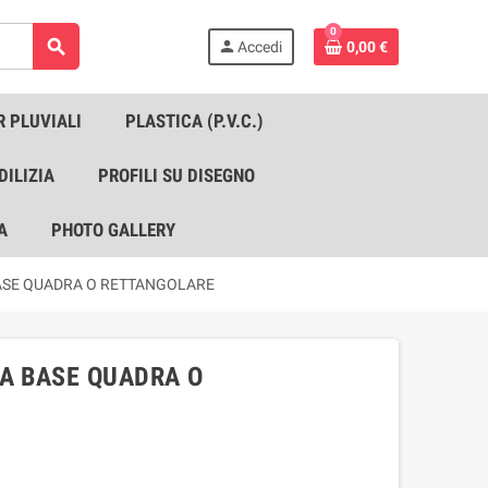
0
search
person
Accedi
0,00 €
R PLUVIALI
PLASTICA (P.V.C.)
DILIZIA
PROFILI SU DISEGNO
A
PHOTO GALLERY
ASE QUADRA O RETTANGOLARE
A BASE QUADRA O