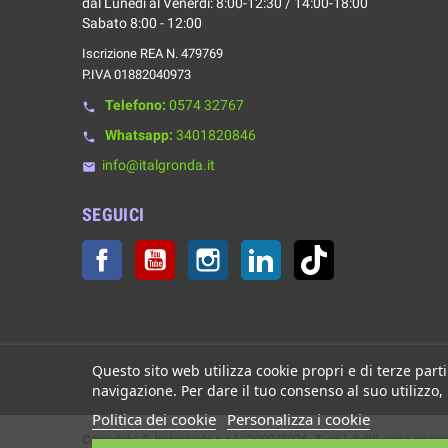
dal Lunedì al Venerdì: 8:00-12:30 / 14:00-18:00
Sabato 8:00 - 12:00
Iscrizione REA N. 479769
P.IVA 01882040973
Telefono:
0574 32767
phone
Whatsapp:
3401820846
phone
info@italgronda.it
email
SEGUICI
Facebook
YouTube
Instagram
LinkedIn
TikTok
Questo sito web utilizza cookie propri e di terze parti
navigazione. Per dare il tuo consenso al suo utilizzo,
Politica dei cookie
Personalizza i cookie
Copyright © Italgronda s.r.l. 2002/2026. Tutti i diritti sono riserv