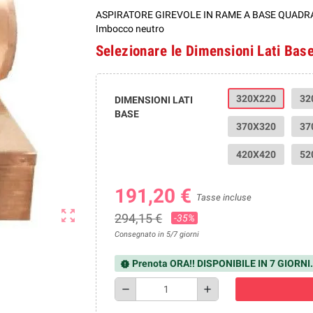
ASPIRATORE GIREVOLE IN RAME A BASE QUAD
Imbocco neutro
Selezionare le Dimensioni Lati Base
320X220
32
DIMENSIONI LATI
BASE
370X320
37
420X420
52
191,20 €
Tasse incluse
zoom_out_map
294,15 €
-35%
Consegnato in 5/7 giorni
Prenota ORA!! DISPONIBILE IN 7 GIORNI.
new_releases
remove
add