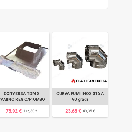
CONVERSA TDM X
CURVA FUMI INOX 316 A
CAMINO REG C/PIOMBO
90 gradi
75,92 €
23,68 €
116,80 €
43,05 €