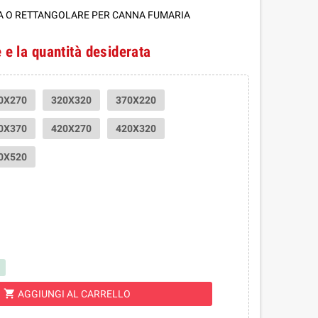
RA O RETTANGOLARE PER CANNA FUMARIA
 e la quantità desiderata
0X270
320X320
370X220
0X370
420X270
420X320
0X520
shopping_cart
AGGIUNGI AL CARRELLO