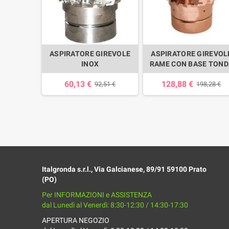
ASPIRATORE GIREVOLE
ASPIRATORE GIREVOL
INOX
RAME CON BASE TOND
60,13 €
128,88 €
92,51 €
198,28 €
Italgronda s.r.l., Via Galcianese, 89/91 59100 Prato
(PO)
Per INFORMAZIONI e ASSISTENZA
dal Lunedì al Venerdì: 8:30-12:30 / 14:30-17:30
APERTURA NEGOZIO