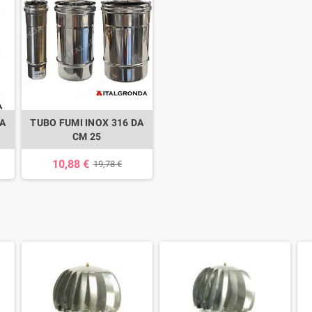
DA
TUBO FUMI INOX 316 DA
CM 25
10,88 €
19,78 €