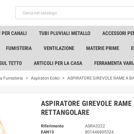
 PER CANALI
TUBI PLUVIALI METALLO
ACCESSORI PE
FUMISTERIA
VENTILAZIONE
MATERIE PRIME
E
 SUL TETTO
ARTICOLI PER LA CASA
FERRAMENTA VARI
da Fumisteria
chevron_right
Aspiratori Eolici
chevron_right
ASPIRATORE GIREVOLE RAME A B
ASPIRATORE GIREVOLE RAME 
RETTANGOLARE
Riferimento
ASRA3222
EAN13
801446805324