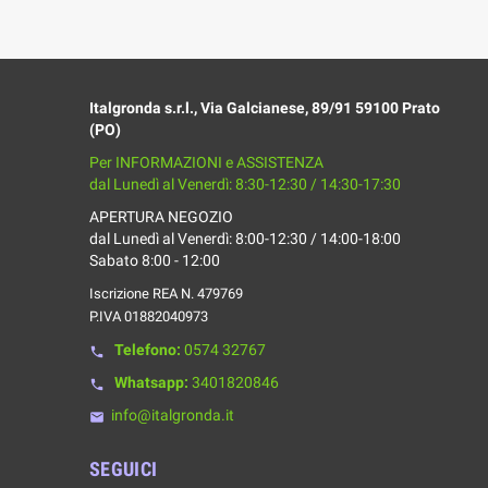
Italgronda s.r.l., Via Galcianese, 89/91 59100 Prato
(PO)
Per INFORMAZIONI e ASSISTENZA
dal Lunedì al Venerdì: 8:30-12:30 / 14:30-17:30
APERTURA NEGOZIO
dal Lunedì al Venerdì: 8:00-12:30 / 14:00-18:00
Sabato 8:00 - 12:00
Iscrizione REA N. 479769
P.IVA 01882040973
Telefono:
0574 32767
phone
Whatsapp:
3401820846
phone
info@italgronda.it
email
SEGUICI