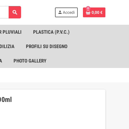
0
search
person
Accedi
0,00 €
R PLUVIALI
PLASTICA (P.V.C.)
DILIZIA
PROFILI SU DISEGNO
A
PHOTO GALLERY
00ml