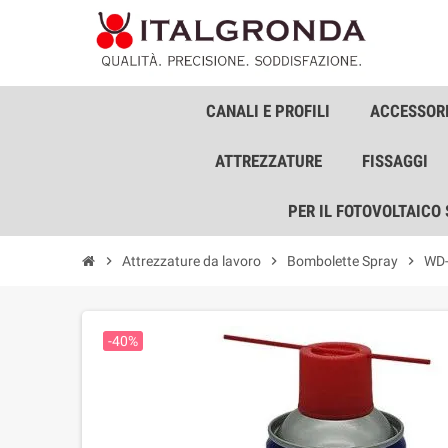
CANALI E PROFILI
ACCESSORI
ATTREZZATURE
FISSAGGI
PER IL FOTOVOLTAICO
chevron_right
Attrezzature da lavoro
chevron_right
Bombolette Spray
chevron_right
WD-
-40%