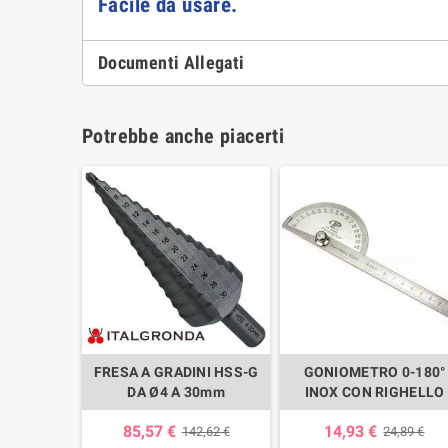
Facile da usare.
Documenti Allegati
Potrebbe anche piacerti
FRESA A GRADINI HSS-G
GONIOMETRO 0-180°
DA Ø4 A 30mm
INOX CON RIGHELLO
85,57 €
14,93 €
142,62 €
24,89 €