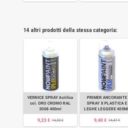
14 altri prodotti della stessa categoria:
IO SPRAY
VERNICE SPRAY Acrilica
PRIMER ANCORANTE
L
col. ORO CROMO RAL
SPRAY X PLASTICA E
3008 400ml
LEGHE LEGGERE 400M
,69 €
9,23 €
9,40 €
14,20 €
14,47 €