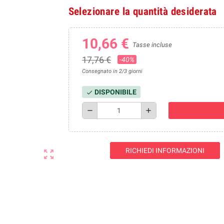
Selezionare la quantità desiderata
10,66 €
Tasse incluse
17,76 €
-40%
Consegnato in 2/3 giorni
DISPONIBILE
check
remove
add
RICHIEDI INFORMAZIONI
zoom_out_map