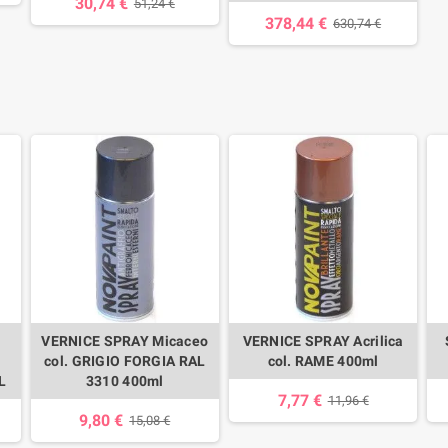
30,74 €
51,24 €
378,44 €
630,74 €
VERNICE SPRAY Micaceo
VERNICE SPRAY Acrilica
col. GRIGIO FORGIA RAL
col. RAME 400ml
L
3310 400ml
7,77 €
11,96 €
9,80 €
15,08 €