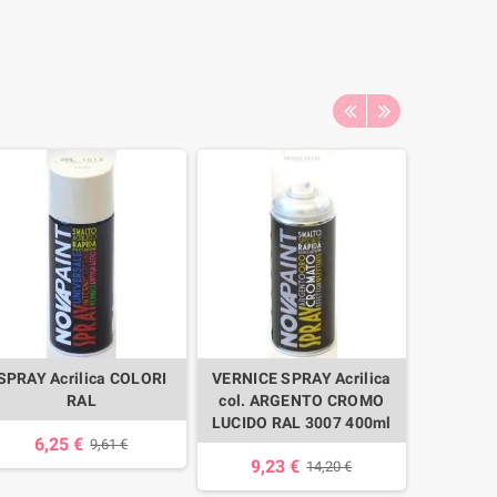
SPRAY Acrilica COLORI
VERNICE SPRAY Acrilica
VERNI
RAL
col. ARGENTO CROMO
RITOC
LUCIDO RAL 3007 400ml
PRE
6,25 €
9,61 €
9,23 €
14,
14,20 €