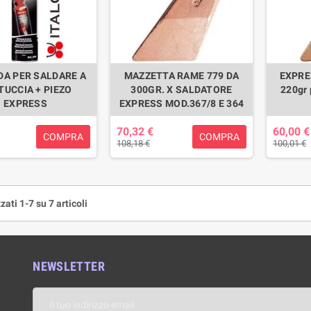
A PER SALDARE A
MAZZETTA RAME 779 DA
EXPRE
TUCCIA + PIEZO
300GR. X SALDATORE
220gr 
EXPRESS
EXPRESS MOD.367/8 E 364
70,32 €
60,00 €
COMPRA
COMPRA
108,18 €
100,01 €
zati 1-7 su 7 articoli
NEWSLETTER