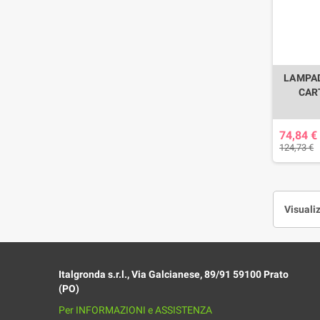
LAMPAD
CAR
74,84 €
124,73 €
Visualiz
Italgronda s.r.l., Via Galcianese, 89/91 59100 Prato
(PO)
Per INFORMAZIONI e ASSISTENZA