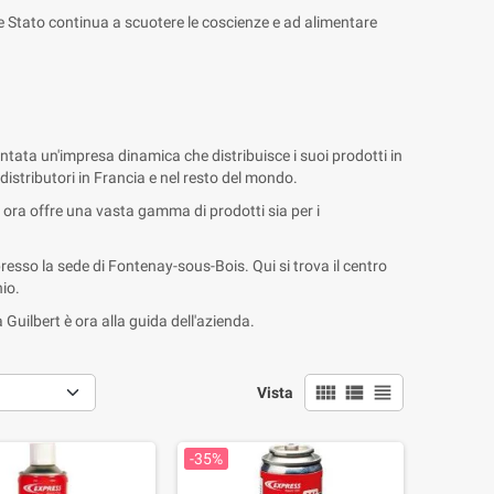
 e Stato continua a scuotere le coscienze e ad alimentare
entata un'impresa dinamica che distribuisce i suoi prodotti in
distributori in Francia e nel resto del mondo.
li, ora offre una vasta gamma di prodotti sia per i
 presso la sede di Fontenay-sous-Bois. Qui si trova il centro
io.
 Guilbert è ora alla guida dell'azienda.
view_comfy
view_list
view_headline
Vista
-35%