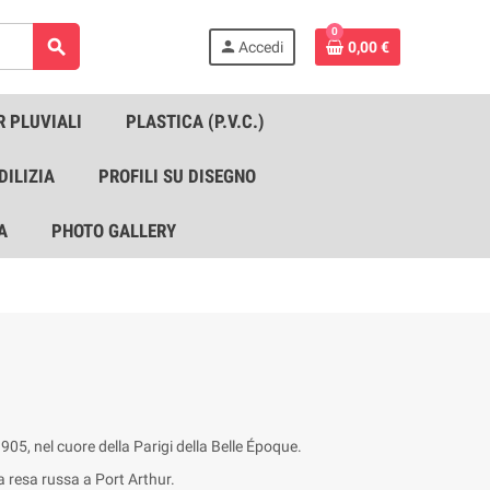
0
search
person
Accedi
0,00 €
R PLUVIALI
PLASTICA (P.V.C.)
DILIZIA
PROFILI SU DISEGNO
A
PHOTO GALLERY
905, nel cuore della Parigi della Belle Époque.
a resa russa a Port Arthur.