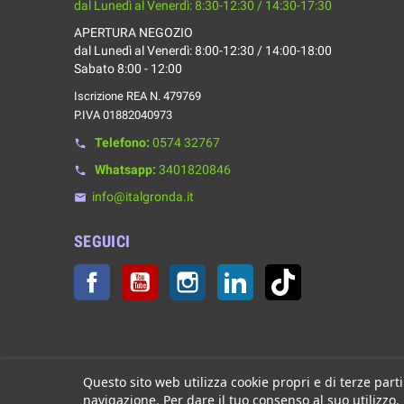
dal Lunedì al Venerdì: 8:30-12:30 / 14:30-17:30
APERTURA NEGOZIO
dal Lunedì al Venerdì: 8:00-12:30 / 14:00-18:00
Sabato 8:00 - 12:00
Iscrizione REA N. 479769
P.IVA 01882040973
Telefono:
0574 32767
phone
Whatsapp:
3401820846
phone
info@italgronda.it
email
SEGUICI
Facebook
YouTube
Instagram
LinkedIn
TikTok
Questo sito web utilizza cookie propri e di terze parti
navigazione. Per dare il tuo consenso al suo utilizzo,