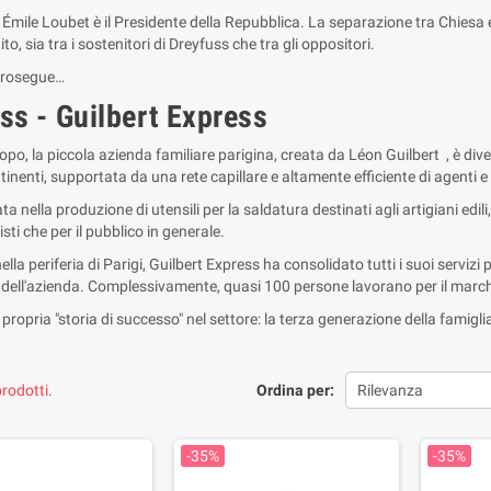
, Émile Loubet è il Presidente della Repubblica. La separazione tra Chiesa
ito, sia tra i sostenitori di Dreyfuss che tra gli oppositori.
prosegue…
ss - Guilbert Express
po, la piccola azienda familiare parigina, creata da Léon Guilbert , è div
inenti, supportata da una rete capillare e altamente efficiente di agenti e 
ta nella produzione di utensili per la saldatura destinati agli artigiani edi
sti che per il pubblico in generale.
lla periferia di Parigi, Guilbert Express ha consolidato tutti i suoi servizi
 dell'azienda. Complessivamente, quasi 100 persone lavorano per il march
propria "storia di successo" nel settore: la terza generazione della famiglia
rodotti.
Ordina per:
Rilevanza
-35%
-35%