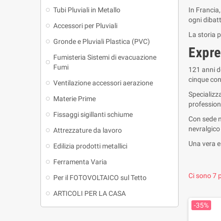
Tubi Pluviali in Metallo
In Francia
ogni dibatt
Accessori per Pluviali
La storia 
Gronde e Pluviali Plastica (PVC)
Expre
Fumisteria Sistemi di evacuazione
Fumi
121 anni do
cinque cont
Ventilazione accessori aerazione
Specializza
Materie Prime
professioni
Fissaggi sigillanti schiume
Con sede ne
nevralgico
Attrezzature da lavoro
Una vera e 
Edilizia prodotti metallici
Ferramenta Varia
Ci sono 7 p
Per il FOTOVOLTAICO sul Tetto
ARTICOLI PER LA CASA
-35%