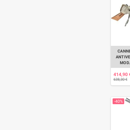
CANN
ANTIV
MOD.
414,90 
638,30 €
-40%