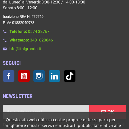
dal Lunedì al Venerdì: 8:00-12:30 / 14:00-18:00
Sabato 8:00 - 12:00
Iscrizione REA N. 479769
P.IVA 01882040973
Telefono:
0574 32767
phone
Whatsapp:
3401820846
phone
info@italgronda.it
email
SEGUICI
Facebook
YouTube
Instagram
LinkedIn
TikTok
NEWSLETTER
OK
Questo sito web utilizza cookie propri e di terze parti per
Puoi annullare l'iscrizione in ogni momento. A questo scopo, cerca le info di
migliorare i nostri servizi e mostrarti pubblicità relativa alle