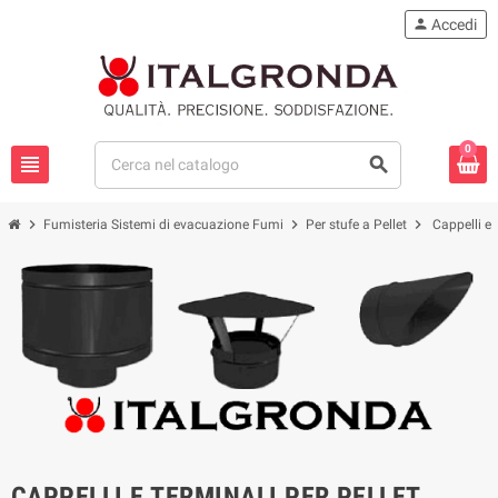
person
Accedi
0
view_headline
search
chevron_right
chevron_right
chevron_right
Fumisteria Sistemi di evacuazione Fumi
Per stufe a Pellet
Cappelli e 
CAPPELLI E TERMINALI PER PELLET