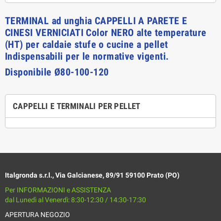
TERMINAL ad unghia CAPPELLI A PARETE E
CINESI VERNICIATI Color NERO alte temperature
(HT) per caldaie stufe o cucine a pellet
Indispensabili per le normative vigenti.
Disponibile Ø80-100-120
CAPPELLI E TERMINALI PER PELLET
Italgronda s.r.l., Via Galcianese, 89/91 59100 Prato (PO)
Per INFORMAZIONI e ASSISTENZA
dal Lunedì al Venerdì: 8:30-12:30 / 14:30-17:30
APERTURA NEGOZIO