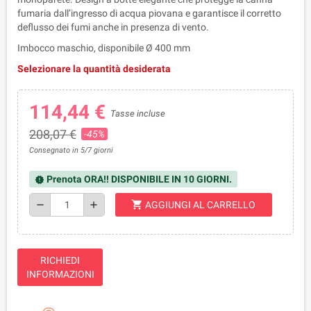
fumaria dall’ingresso di acqua piovana e garantisce il corretto 
deflusso dei fumi anche in presenza di vento.
Imbocco maschio, disponibile Ø 400 mm
Selezionare la quantità desiderata
114,44 €
Tasse incluse
208,07 €
-45%
Consegnato in 5/7 giorni
Prenota ORA!! DISPONIBILE IN 10 GIORNI.
new_releases
shopping_cart
remove
add
AGGIUNGI AL CARRELLO
RICHIEDI
INFORMAZIONI