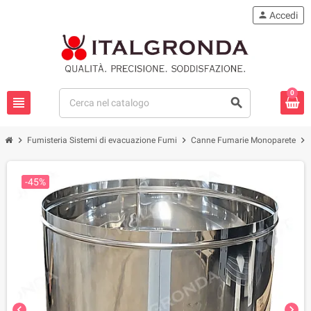
person
Accedi
0
view_headline
search
chevron_right
chevron_right
chevron_right
Fumisteria Sistemi di evacuazione Fumi
Canne Fumarie Monoparete
-45%
chevron_left
chevron_right