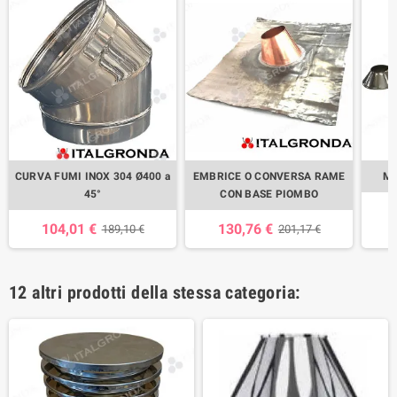
CURVA FUMI INOX 304 Ø400 a
EMBRICE O CONVERSA RAME
MA
45°
CON BASE PIOMBO
104,01 €
130,76 €
189,10 €
201,17 €
12 altri prodotti della stessa categoria: