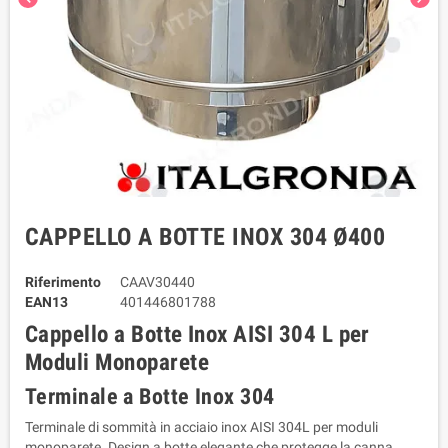
CAPPELLO A BOTTE INOX 304 Ø400
Riferimento
CAAV30440
EAN13
401446801788
Cappello a Botte Inox AISI 304 L per 
Moduli Monoparete 
Terminale a Botte Inox 304
Terminale di sommità in acciaio inox AISI 304L per moduli 
monoparete. Design a botte elegante che protegge la canna 