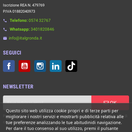
Iscrizione REA N. 479769
P.IVA 01882040973
Telefono:
0574 32767
phone
Whatsapp:
3401820846
phone
info@italgronda.it
email
SEGUICI
Facebook
YouTube
Instagram
LinkedIn
TikTok
NEWSLETTER
OK
Questo sito web utilizza cookie propri e di terze parti per
Puoi annullare l'iscrizione in ogni momento. A questo scopo, cerca le info di
migliorare i nostri servizi e mostrarti pubblicità relativa alle
contatto nelle note legali.
tue preferenze analizzando le tue abitudinidi navigazione.
Per dare il tuo consenso al suo utilizzo, premi il pulsante