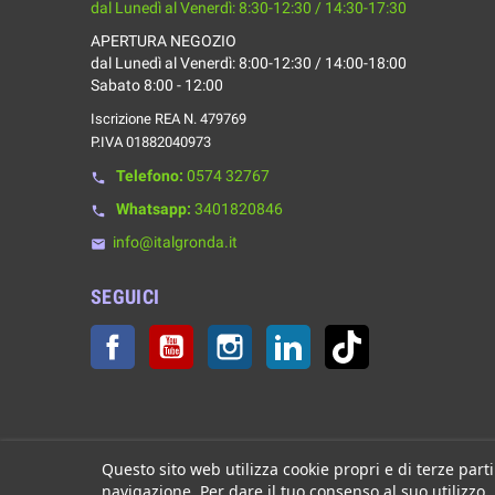
dal Lunedì al Venerdì: 8:30-12:30 / 14:30-17:30
APERTURA NEGOZIO
dal Lunedì al Venerdì: 8:00-12:30 / 14:00-18:00
Sabato 8:00 - 12:00
Iscrizione REA N. 479769
P.IVA 01882040973
Telefono:
0574 32767
phone
Whatsapp:
3401820846
phone
info@italgronda.it
email
SEGUICI
Facebook
YouTube
Instagram
LinkedIn
TikTok
Questo sito web utilizza cookie propri e di terze parti
navigazione. Per dare il tuo consenso al suo utilizzo,