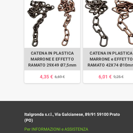
 SCARICO
CATENA IN PLASTICA
CATENA IN PLASTICA
CROCUS
MARRONE E EFFETTO
MARRONE e EFFETTO
RAMATO 29X49 Ø7,5mm
RAMATO 42X74 Ø10m
5,44 €
4,35 €
6,01 €
6,69 €
9,25 €
Italgronda s.r.l., Via Galcianese, 89/91 59100 Prato
(PO)
Per INFORMAZIONI e ASSISTENZA