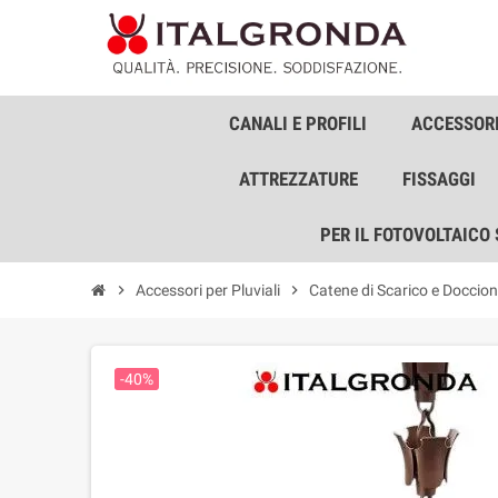
CANALI E PROFILI
ACCESSORI
ATTREZZATURE
FISSAGGI
PER IL FOTOVOLTAICO
chevron_right
Accessori per Pluviali
chevron_right
Catene di Scarico e Doccion
-40%