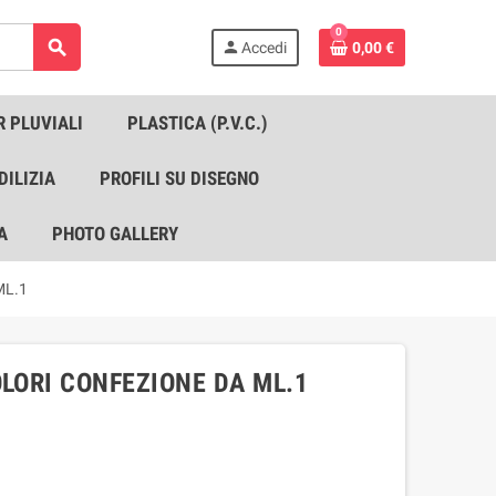
0
search
person
Accedi
0,00 €
R PLUVIALI
PLASTICA (P.V.C.)
DILIZIA
PROFILI SU DISEGNO
A
PHOTO GALLERY
ML.1
OLORI CONFEZIONE DA ML.1