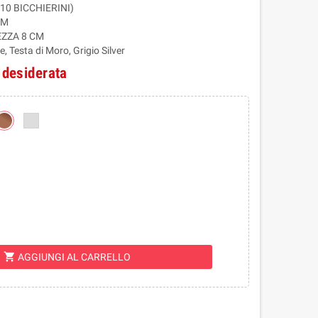
0 BICCHIERINI)
CM
EZZA 8 CM
, Testa di Moro, Grigio Silver
 desiderata
shopping_cart
AGGIUNGI AL CARRELLO