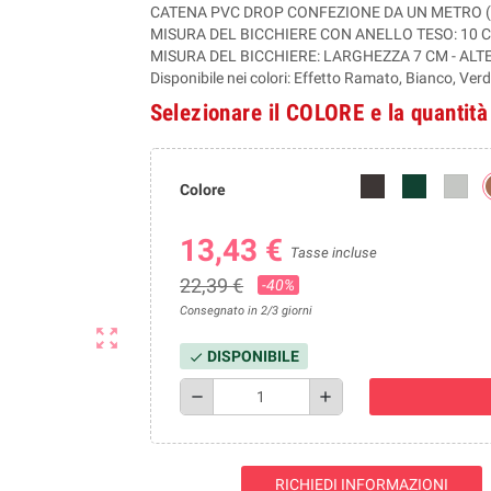
CATENA PVC DROP CONFEZIONE DA UN METRO (1
MISURA DEL BICCHIERE CON ANELLO TESO: 10 
MISURA DEL BICCHIERE: LARGHEZZA 7 CM - ALT
Disponibile nei colori: Effetto Ramato, Bianco, Verde
Selezionare il COLORE e la quantità
Colore
13,43 €
Tasse incluse
22,39 €
-40%
Consegnato in 2/3 giorni
zoom_out_map
DISPONIBILE
check
remove
add
RICHIEDI INFORMAZIONI