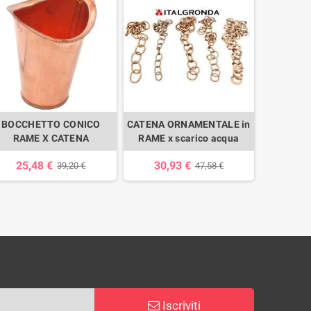
BOCCHETTO CONICO
CATENA ORNAMENTALE in
CATENA 
RAME X CATENA
RAME x scarico acqua
ACQUA
25,48 €
30,93 €
75,0
39,20 €
47,58 €
Iscriviti