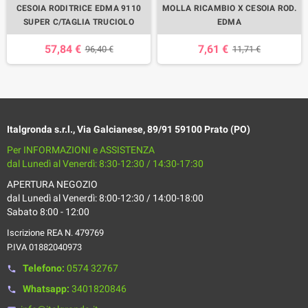
CESOIA RODITRICE EDMA 9110
MOLLA RICAMBIO X CESOIA ROD.
SUPER C/TAGLIA TRUCIOLO
EDMA
57,84 €
7,61 €
96,40 €
11,71 €
Italgronda s.r.l., Via Galcianese, 89/91 59100 Prato (PO)
Per INFORMAZIONI e ASSISTENZA
dal Lunedì al Venerdì: 8:30-12:30 / 14:30-17:30
APERTURA NEGOZIO
dal Lunedì al Venerdì: 8:00-12:30 / 14:00-18:00
Sabato 8:00 - 12:00
Iscrizione REA N. 479769
P.IVA 01882040973
Telefono:
0574 32767
phone
Whatsapp:
3401820846
phone