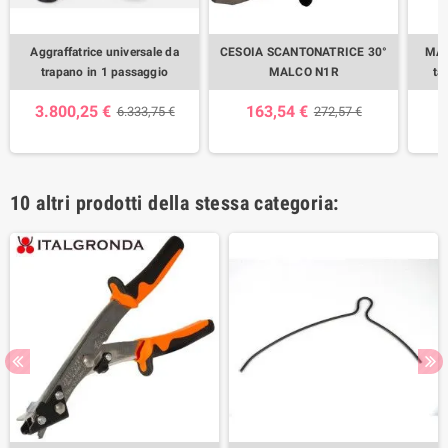
Aggraffatrice universale da
CESOIA SCANTONATRICE 30°
MAL
trapano in 1 passaggio
MALCO N1R
ta
3.800,25 €
163,54 €
6.333,75 €
272,57 €
10 altri prodotti della stessa categoria: