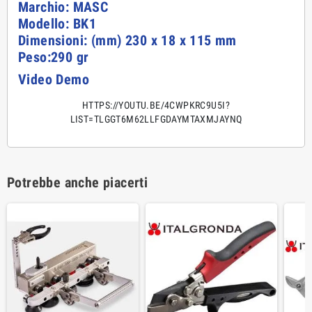
Marchio: MASC
Modello:
BK1
Dimensioni: (mm) 230 x 18 x 115 mm
Peso:290 gr
Video Demo
HTTPS://YOUTU.BE/4CWPKRC9U5I?
LIST=TLGGT6M62LLFGDAYMTAXMJAYNQ
Potrebbe anche piacerti