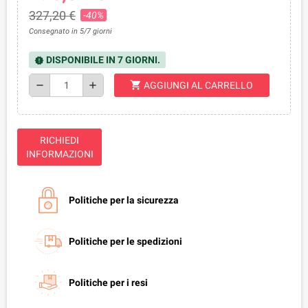
327,20 €
-40%
Consegnato in 5/7 giorni
DISPONIBILE IN 7 GIORNI.
new_releases
shopping_cart
remove
add
AGGIUNGI AL CARRELLO
RICHIEDI
INFORMAZIONI
Politiche per la sicurezza
Politiche per le spedizioni
Politiche per i resi