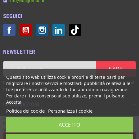
info@italgronda.it
email
SEGUICI
Facebook
YouTube
Instagram
LinkedIn
TikTok
NEWSLETTER
OK
Questo sito web utilizza cookie propri e di terze parti per
Puoi annullare l'iscrizione in ogni momento. A questo scopo, cerca le info di
migliorare i nostri servizi e mostrarti pubblicità relativa alle
contatto nelle note legali.
tue preferenze analizzando le tue abitudinidi navigazione.
Per dare il tuo consenso al suo utilizzo, premi il pulsante
Accetta.
INFORMAZIONI
Politica dei cookie
Personalizza i cookie
Copyright © Italgronda s.r.l. 2002/2026. Tutti i diritti sono riservati. E'
ACCETTO
vietata la riproduzione anche parziale.
Powered by Giotto s.r.l.
L'assistenza live è disponibile dal Lunedì al Venerdì, ore 8:00 - 12:30 /