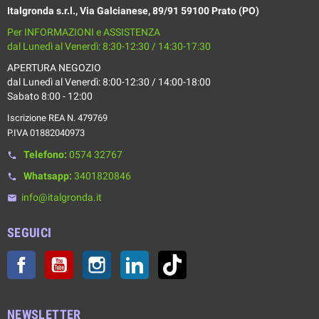
Italgronda s.r.l., Via Galcianese, 89/91 59100 Prato (PO)
Per INFORMAZIONI e ASSISTENZA
dal Lunedì al Venerdì: 8:30-12:30 / 14:30-17:30
APERTURA NEGOZIO
dal Lunedì al Venerdì: 8:00-12:30 / 14:00-18:00
Sabato 8:00 - 12:00
Iscrizione REA N. 479769
P.IVA 01882040973
Telefono:
0574 32767
phone
Whatsapp:
3401820846
phone
info@italgronda.it
email
SEGUICI
Facebook
YouTube
Instagram
LinkedIn
TikTok
NEWSLETTER