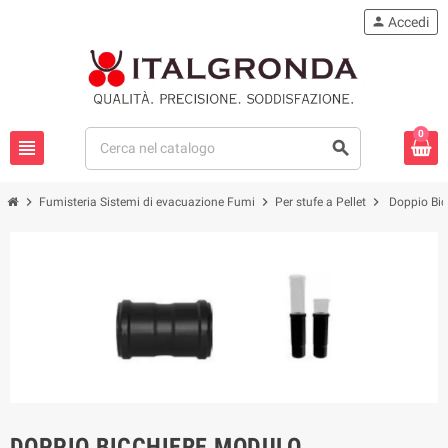
person
Accedi
0
view_headline
search
chevron_right
chevron_right
chevron_right
Fumisteria Sistemi di evacuazione Fumi
Per stufe a Pellet
Doppio Bic
DOPPIO BICCHIERE MODULO