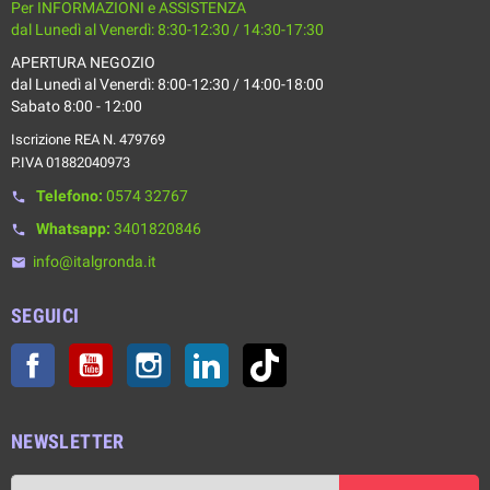
Per INFORMAZIONI e ASSISTENZA
dal Lunedì al Venerdì: 8:30-12:30 / 14:30-17:30
APERTURA NEGOZIO
dal Lunedì al Venerdì: 8:00-12:30 / 14:00-18:00
Sabato 8:00 - 12:00
Iscrizione REA N. 479769
P.IVA 01882040973
Telefono:
0574 32767
phone
Whatsapp:
3401820846
phone
info@italgronda.it
email
SEGUICI
Facebook
YouTube
Instagram
LinkedIn
TikTok
NEWSLETTER