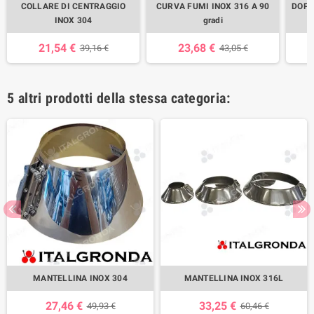
COLLARE DI CENTRAGGIO
CURVA FUMI INOX 316 A 90
DOPP
INOX 304
gradi
21,54 €
23,68 €
39,16 €
43,05 €
5 altri prodotti della stessa categoria:
MANTELLINA INOX 304
MANTELLINA INOX 316L
27,46 €
33,25 €
49,93 €
60,46 €