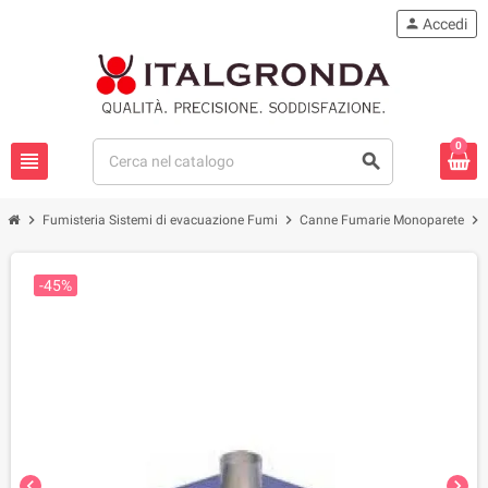
person
Accedi
0
view_headline
search
chevron_right
chevron_right
chevron_right
Fumisteria Sistemi di evacuazione Fumi
Canne Fumarie Monoparete
-45%
chevron_left
chevron_right