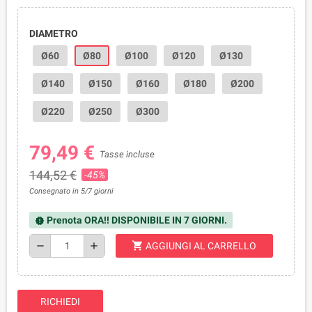
DIAMETRO
Ø60
Ø80
Ø100
Ø120
Ø130
Ø140
Ø150
Ø160
Ø180
Ø200
Ø220
Ø250
Ø300
79,49 €
Tasse incluse
144,52 €
-45%
Consegnato in 5/7 giorni
Prenota ORA!! DISPONIBILE IN 7 GIORNI.
new_releases
shopping_cart
remove
add
AGGIUNGI AL CARRELLO
RICHIEDI