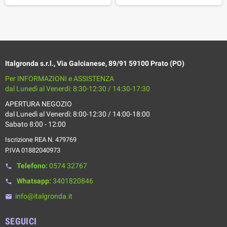
Italgronda s.r.l., Via Galcianese, 89/91 59100 Prato (PO)
Per INFORMAZIONI e ASSISTENZA
dal Lunedì al Venerdì: 8:30-12:30 / 14:30-17:30
APERTURA NEGOZIO
dal Lunedì al Venerdì: 8:00-12:30 / 14:00-18:00
Sabato 8:00 - 12:00
Iscrizione REA N. 479769
P.IVA 01882040973
Telefono:
0574 32767
phone
Whatsapp:
3401820846
phone
info@italgronda.it
email
SEGUICI