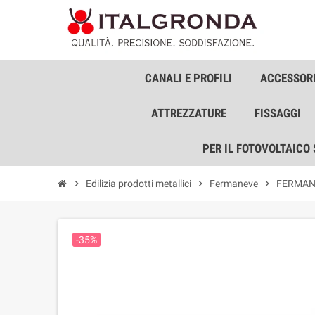
CANALI E PROFILI
ACCESSORI
ATTREZZATURE
FISSAGGI
PER IL FOTOVOLTAICO
chevron_right
Edilizia prodotti metallici
chevron_right
Fermaneve
chevron_right
FERMAN
-35%