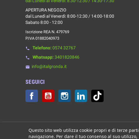
dal Lunedì al Venerdì: 8:30-12:30 / 14:30-17:30
APERTURA NEGOZIO
dal Lunedì al Venerdì: 8:00-12:30 / 14:00-18:00
Sabato 8:00 - 12:00
Iscrizione REA N. 479769
P.IVA 01882040973
Telefono:
0574 32767
phone
Whatsapp:
3401820846
phone
info@italgronda.it
email
SEGUICI
Facebook
YouTube
Instagram
LinkedIn
TikTok
Questo sito web utilizza cookie propri e di terze parti
navigazione. Per dare il tuo consenso al suo utilizzo,