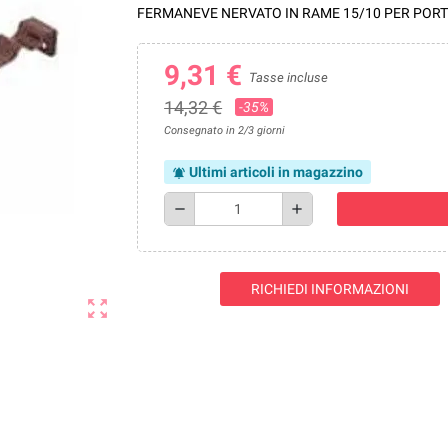
FERMANEVE NERVATO IN RAME 15/10 PER POR
9,31 €
Tasse incluse
14,32 €
-35%
Consegnato in 2/3 giorni
Ultimi articoli in magazzino
notifications_active
remove
add
RICHIEDI INFORMAZIONI
zoom_out_map