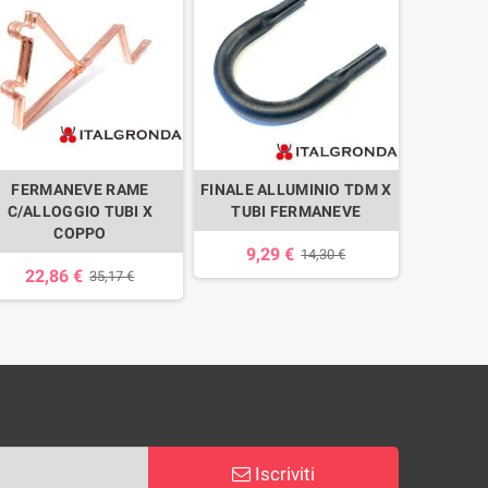
FERMANEVE RAME
FINALE ALLUMINIO TDM X
FINALE
C/ALLOGGIO TUBI X
TUBI FERMANEVE
FE
COPPO
9,29 €
23,
14,30 €
22,86 €
35,17 €
Iscriviti