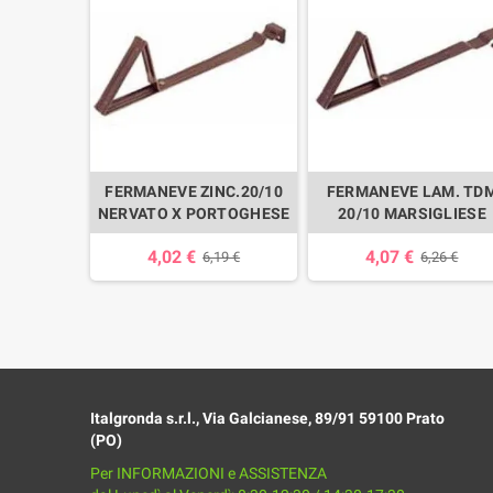
ERMANEVE
FERMANEVE ZINC.20/10
FERMANEVE LAM. TD
ML.3)
NERVATO X PORTOGHESE
20/10 MARSIGLIESE
4,02 €
4,07 €
,66 €
6,19 €
6,26 €
Italgronda s.r.l., Via Galcianese, 89/91 59100 Prato
(PO)
Per INFORMAZIONI e ASSISTENZA