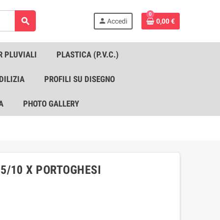
0
search
person
Accedi
0,00 €
R PLUVIALI
PLASTICA (P.V.C.)
DILIZIA
PROFILI SU DISEGNO
A
PHOTO GALLERY
5/10 X PORTOGHESI