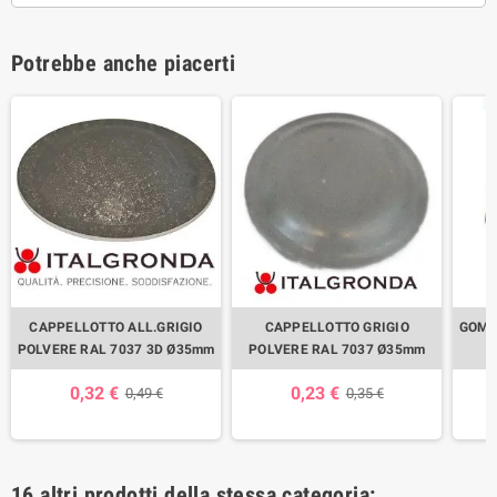
Potrebbe anche piacerti
CAPPELLOTTO ALL.GRIGIO
CAPPELLOTTO GRIGIO
GOMI
POLVERE RAL 7037 3D Ø35mm
POLVERE RAL 7037 Ø35mm
0,32 €
0,23 €
0,49 €
0,35 €
16 altri prodotti della stessa categoria: