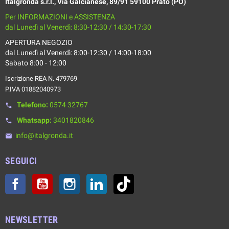
Italgronda s.r.l., Via Galcianese, 89/91 59100 Prato (PO)
Per INFORMAZIONI e ASSISTENZA
dal Lunedì al Venerdì: 8:30-12:30 / 14:30-17:30
APERTURA NEGOZIO
dal Lunedì al Venerdì: 8:00-12:30 / 14:00-18:00
Sabato 8:00 - 12:00
Iscrizione REA N. 479769
P.IVA 01882040973
Telefono:
0574 32767
phone
Whatsapp:
3401820846
phone
info@italgronda.it
email
SEGUICI
Facebook
YouTube
Instagram
LinkedIn
TikTok
NEWSLETTER