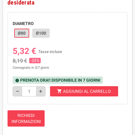
desiderata
DIAMETRO
Ø80
Ø100
5,32 €
Tasse incluse
8,19 €
-35%
Consegnato in 5/7 giorni
PRENOTA ORA!! DISPONIBILE IN 7 GIORNI
new_releases
shopping_cart
remove
add
AGGIUNGI AL CARRELLO
RICHIEDI
INFORMAZIONI